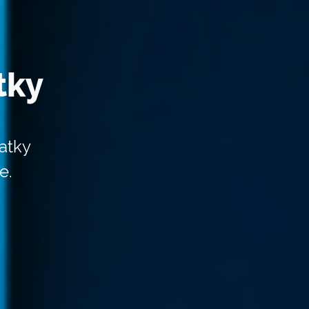
tky
atky
e.