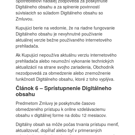
Spotrebiteľovi naďalej zodpovedá za poskytnutie
Digitálneho obsahu a za splnenie povinností
súvisiacich so súladom Digitálneho obsahu so
Zmluvou.
Kupujúci berie na vedomie, že na riadne fungovanie
Digitálneho obsahu je nevyhnutné používanie
aktuálnej verzie bežne používaného internetového
prehliadača.
Ak Kupujúci nepoužíva aktuálnu verziu internetového
prehliadača alebo neumožní vykonanie technických
aktualizácií na strane svojho zariadenia, Obchodník
nezodpovedá za obmedzenie alebo znemožnenie
funkčnosti Digitálneho obsahu, ktoré z toho vyplýva.
Článok 6 – Sprístupnenie Digitálneho
obsahu
Predmetom Zmluvy je poskytnutie časovo
obmedzeného prístupu k online vzdelávaciemu
obsahu v digitálnej forme na dobu 12 mesiacov.
Digitálny obsah sa môže počas trvania prístupu meniť,
aktualizovať, dopĺňať alebo byť v primeraných