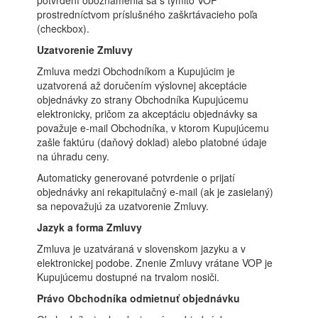
potvrdení oboznámenia sa s týmito VOP
prostredníctvom príslušného zaškrtávacieho poľa
(checkbox).
Uzatvorenie Zmluvy
Zmluva medzi Obchodníkom a Kupujúcim je
uzatvorená až doručením výslovnej akceptácie
objednávky zo strany Obchodníka Kupujúcemu
elektronicky, pričom za akceptáciu objednávky sa
považuje e-mail Obchodníka, v ktorom Kupujúcemu
zašle faktúru (daňový doklad) alebo platobné údaje
na úhradu ceny.
Automaticky generované potvrdenie o prijatí
objednávky ani rekapitulačný e-mail (ak je zasielaný)
sa nepovažujú za uzatvorenie Zmluvy.
Jazyk a forma Zmluvy
Zmluva je uzatváraná v slovenskom jazyku a v
elektronickej podobe. Znenie Zmluvy vrátane VOP je
Kupujúcemu dostupné na trvalom nosiči.
Právo Obchodníka odmietnuť objednávku