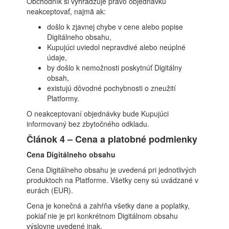
Obchodník si vyhradzuje právo objednávku
neakceptovať, najmä ak:
došlo k zjavnej chybe v cene alebo popise
Digitálneho obsahu,
Kupujúci uviedol nepravdivé alebo neúplné
údaje,
by došlo k nemožnosti poskytnúť Digitálny
obsah,
existujú dôvodné pochybnosti o zneužití
Platformy.
O neakceptovaní objednávky bude Kupujúci
informovaný bez zbytočného odkladu.
Článok 4 – Cena a platobné podmienky
Cena Digitálneho obsahu
Cena Digitálneho obsahu je uvedená pri jednotlivých
produktoch na Platforme. Všetky ceny sú uvádzané v
eurách (EUR).
Cena je konečná a zahŕňa všetky dane a poplatky,
pokiaľ nie je pri konkrétnom Digitálnom obsahu
výslovne uvedené inak.