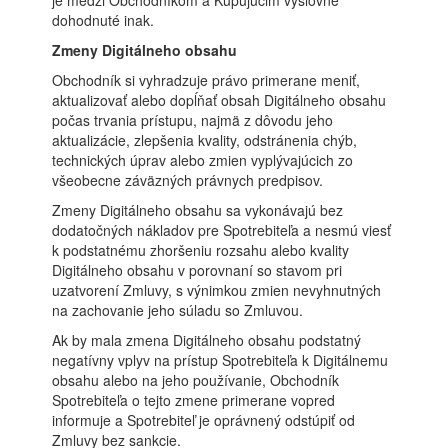
je medzi Obchodníkom a Kupujúcim výslovne
dohodnuté inak.
Zmeny Digitálneho obsahu
Obchodník si vyhradzuje právo primerane meniť,
aktualizovať alebo dopĺňať obsah Digitálneho obsahu
počas trvania prístupu, najmä z dôvodu jeho
aktualizácie, zlepšenia kvality, odstránenia chýb,
technických úprav alebo zmien vyplývajúcich zo
všeobecne záväzných právnych predpisov.
Zmeny Digitálneho obsahu sa vykonávajú bez
dodatočných nákladov pre Spotrebiteľa a nesmú viesť
k podstatnému zhoršeniu rozsahu alebo kvality
Digitálneho obsahu v porovnaní so stavom pri
uzatvorení Zmluvy, s výnimkou zmien nevyhnutných
na zachovanie jeho súladu so Zmluvou.
Ak by mala zmena Digitálneho obsahu podstatný
negatívny vplyv na prístup Spotrebiteľa k Digitálnemu
obsahu alebo na jeho používanie, Obchodník
Spotrebiteľa o tejto zmene primerane vopred
informuje a Spotrebiteľ je oprávnený odstúpiť od
Zmluvy bez sankcie.