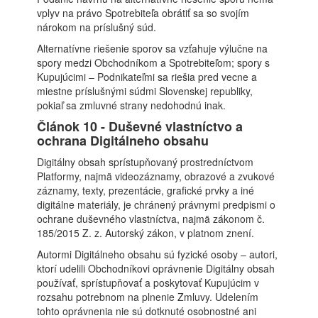
vplyv na právo Spotrebiteľa obrátiť sa so svojím
nárokom na príslušný súd.
Alternatívne riešenie sporov sa vzťahuje výlučne na
spory medzi Obchodníkom a Spotrebiteľom; spory s
Kupujúcimi – Podnikateľmi sa riešia pred vecne a
miestne príslušnými súdmi Slovenskej republiky,
pokiaľ sa zmluvné strany nedohodnú inak.
Článok 10 - Duševné vlastníctvo a
ochrana Digitálneho obsahu
Digitálny obsah sprístupňovaný prostredníctvom
Platformy, najmä videozáznamy, obrazové a zvukové
záznamy, texty, prezentácie, grafické prvky a iné
digitálne materiály, je chránený právnymi predpismi o
ochrane duševného vlastníctva, najmä zákonom č.
185/2015 Z. z. Autorský zákon, v platnom znení.
Autormi Digitálneho obsahu sú fyzické osoby – autori,
ktorí udelili Obchodníkovi oprávnenie Digitálny obsah
používať, sprístupňovať a poskytovať Kupujúcim v
rozsahu potrebnom na plnenie Zmluvy. Udelením
tohto oprávnenia nie sú dotknuté osobnostné ani