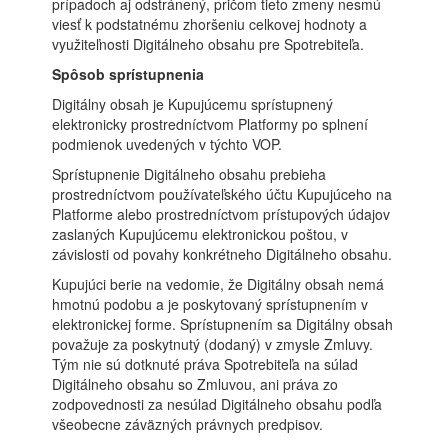
prípadoch aj odstránený, pričom tieto zmeny nesmú
viesť k podstatnému zhoršeniu celkovej hodnoty a
využiteľnosti Digitálneho obsahu pre Spotrebiteľa.
Spôsob sprístupnenia
Digitálny obsah je Kupujúcemu sprístupnený
elektronicky prostredníctvom Platformy po splnení
podmienok uvedených v týchto VOP.
Sprístupnenie Digitálneho obsahu prebieha
prostredníctvom používateľského účtu Kupujúceho na
Platforme alebo prostredníctvom prístupových údajov
zaslaných Kupujúcemu elektronickou poštou, v
závislosti od povahy konkrétneho Digitálneho obsahu.
Kupujúci berie na vedomie, že Digitálny obsah nemá
hmotnú podobu a je poskytovaný sprístupnením v
elektronickej forme. Sprístupnením sa Digitálny obsah
považuje za poskytnutý (dodaný) v zmysle Zmluvy.
Tým nie sú dotknuté práva Spotrebiteľa na súlad
Digitálneho obsahu so Zmluvou, ani práva zo
zodpovednosti za nesúlad Digitálneho obsahu podľa
všeobecne záväzných právnych predpisov.