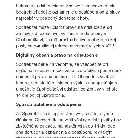
Lehota na odstúpenie od Zmluvy je zachovaná, ak
Spotrebiteľ odošle oznámenie o odstúpení od Zmluvy
najneskôr v posledný deň tejto lehoty.
Spotrebiteľ môže uplatniť právo na odstúpenie od
Zmluvy jednoznačným vyhlásením doručeným
Obchodníkovi, najmä prostredníctvom elektronickej
pošty na e-mailovej adrese uvedenej v týchto VOP.
Digitálny obsah a právo na odstúpenie
Spotrebiteľ berie na vedomie, že všeobecne pri
digitálnom obsahu môže zákon za určitých podmienok
obmedziť právo na odstúpenie. Obchodník však pri
tomto produkte túto zákonnú výnimku neuplatňuje a
umožňuje Spotrebiteľovi odstúpiť od Zmluvy v lehote
14 dní od jej uzatvorenia.
Spôsob uplatnenia odstúpenia
Ak Spotrebiteľ odstúpi od Zmluvy v súlade s týmto
článkom, Obchodník mu vráti všetky prijaté platby bez
zbytočného odkladu, najneskôr však do 14 dní odo
dňa doručenia oznámenia o odstúpení, rovnakým