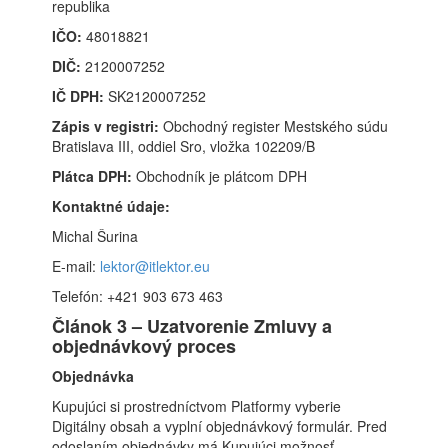
republika
IČO:
48018821
DIČ:
2120007252
IČ DPH:
SK2120007252
Zápis v registri:
Obchodný register Mestského súdu
Bratislava III, oddiel Sro, vložka 102209/B
Plátca DPH:
Obchodník je plátcom DPH
Kontaktné údaje:
Michal Šurina
E-mail:
lektor@itlektor.eu
Telefón: +421 903 673 463
Článok 3 – Uzatvorenie Zmluvy a
objednávkový proces
Objednávka
Kupujúci si prostredníctvom Platformy vyberie
Digitálny obsah a vyplní objednávkový formulár. Pred
odoslaním objednávky má Kupujúci možnosť