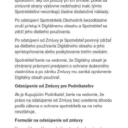
spôsobom, aký bol použitý pri ich úhrade, pokiaľ sa
zmluvné strany výslovne nedohodnú inak; týmto
Spotrebiteľovi nevznikajú žiadne dodatočné náklady.
Po odstúpení Spotrebiteľa Obchodník bezodkladne
zruší prístup k Digitálnemu obsahu a Spotrebiteľ sa
zdrží jeho ďalšieho používania.
Po odstúpení od Zmluvy je Spotrebiteľ povinný zdržať
sa ďalšieho používania Digitálneho obsahu a jeho
sprístupňovania alebo poskytovania tretím osobám.
Spotrebiteľ berie na vedomie, že Digitálny obsah je
chránený právnymi predpismi o ochrane duševného
vlastníctva a po zániku Zmluvy mu zaniká oprávnenie
Digitálny obsah používať.
Odstúpenie od Zmluvy pre Podnikateľov
Ak je Kupujúcim Podnikateľ, berie na vedomie, že
právo na odstúpenie od Zmluvy bez uvedenia dôvodu
podľa zákona o ochrane spotrebiteľa sa na neho
nevzťahuje.
Formulár na odstúpenie od zmluvy