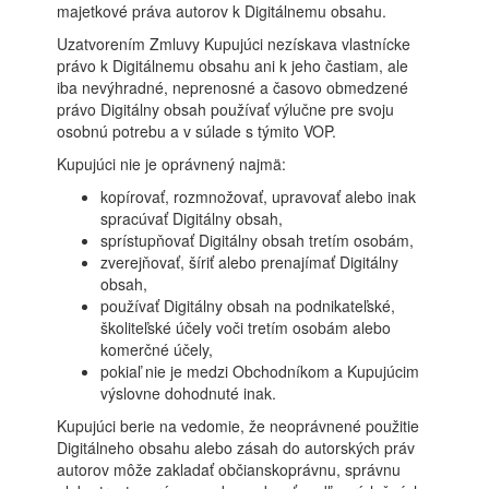
majetkové práva autorov k Digitálnemu obsahu.
Uzatvorením Zmluvy Kupujúci nezískava vlastnícke
právo k Digitálnemu obsahu ani k jeho častiam, ale
iba nevýhradné, neprenosné a časovo obmedzené
právo Digitálny obsah používať výlučne pre svoju
osobnú potrebu a v súlade s týmito VOP.
Kupujúci nie je oprávnený najmä:
kopírovať, rozmnožovať, upravovať alebo inak
spracúvať Digitálny obsah,
sprístupňovať Digitálny obsah tretím osobám,
zverejňovať, šíriť alebo prenajímať Digitálny
obsah,
používať Digitálny obsah na podnikateľské,
školiteľské účely voči tretím osobám alebo
komerčné účely,
pokiaľ nie je medzi Obchodníkom a Kupujúcim
výslovne dohodnuté inak.
Kupujúci berie na vedomie, že neoprávnené použitie
Digitálneho obsahu alebo zásah do autorských práv
autorov môže zakladať občianskoprávnu, správnu