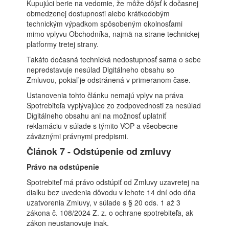
Kupujúci berie na vedomie, že môže dôjsť k dočasnej
obmedzenej dostupnosti alebo krátkodobým
technickým výpadkom spôsobeným okolnosťami
mimo vplyvu Obchodníka, najmä na strane technickej
platformy tretej strany.
Takáto dočasná technická nedostupnosť sama o sebe
nepredstavuje nesúlad Digitálneho obsahu so
Zmluvou, pokiaľ je odstránená v primeranom čase.
Ustanovenia tohto článku nemajú vplyv na práva
Spotrebiteľa vyplývajúce zo zodpovednosti za nesúlad
Digitálneho obsahu ani na možnosť uplatniť
reklamáciu v súlade s týmito VOP a všeobecne
záväznými právnymi predpismi.
Článok 7 - Odstúpenie od zmluvy
Právo na odstúpenie
Spotrebiteľ má právo odstúpiť od Zmluvy uzavretej na
diaľku bez uvedenia dôvodu v lehote 14 dní odo dňa
uzatvorenia Zmluvy, v súlade s § 20 ods. 1 až 3
zákona č. 108/2024 Z. z. o ochrane spotrebiteľa, ak
zákon neustanovuje inak.