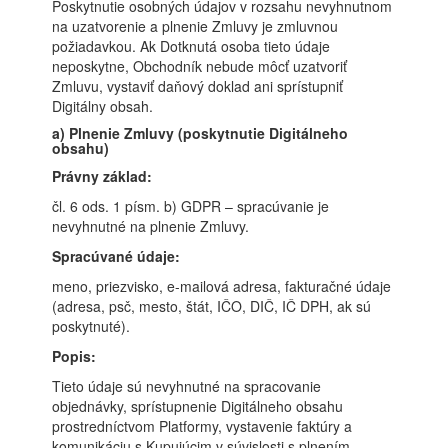
Poskytnutie osobných údajov v rozsahu nevyhnutnom
na uzatvorenie a plnenie Zmluvy je zmluvnou
požiadavkou. Ak Dotknutá osoba tieto údaje
neposkytne, Obchodník nebude môcť uzatvoriť
Zmluvu, vystaviť daňový doklad ani sprístupniť
Digitálny obsah.
a) Plnenie Zmluvy (poskytnutie Digitálneho
obsahu)
Právny základ:
čl. 6 ods. 1 písm. b) GDPR – spracúvanie je
nevyhnutné na plnenie Zmluvy.
Spracúvané údaje:
meno, priezvisko, e-mailová adresa, fakturačné údaje
(adresa, psč, mesto, štát, IČO, DIČ, IČ DPH, ak sú
poskytnuté).
Popis:
Tieto údaje sú nevyhnutné na spracovanie
objednávky, sprístupnenie Digitálneho obsahu
prostredníctvom Platformy, vystavenie faktúry a
komunikáciu s Kupujúcim v súvislosti s plnením