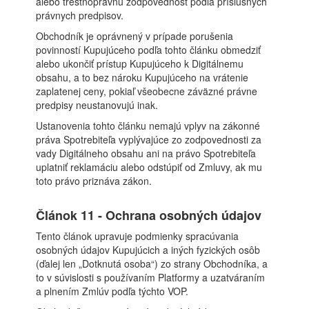
alebo trestnoprávnu zodpovednosť podľa príslušných
právnych predpisov.
Obchodník je oprávnený v prípade porušenia
povinností Kupujúceho podľa tohto článku obmedziť
alebo ukončiť prístup Kupujúceho k Digitálnemu
obsahu, a to bez nároku Kupujúceho na vrátenie
zaplatenej ceny, pokiaľ všeobecne záväzné právne
predpisy neustanovujú inak.
Ustanovenia tohto článku nemajú vplyv na zákonné
práva Spotrebiteľa vyplývajúce zo zodpovednosti za
vady Digitálneho obsahu ani na právo Spotrebiteľa
uplatniť reklamáciu alebo odstúpiť od Zmluvy, ak mu
toto právo priznáva zákon.
Článok 11 - Ochrana osobných údajov
Tento článok upravuje podmienky spracúvania
osobných údajov Kupujúcich a iných fyzických osôb
(ďalej len „Dotknutá osoba“) zo strany Obchodníka, a
to v súvislosti s používaním Platformy a uzatváraním
a plnením Zmlúv podľa týchto VOP.