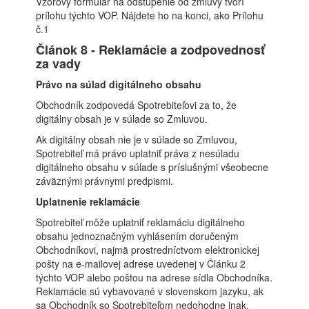
Vzorový formulár na odstúpenie od zmluvy tvorí
prílohu týchto VOP. Nájdete ho na konci, ako Prílohu
č.1
Článok 8 - Reklamácie a zodpovednosť
za vady
Právo na súlad digitálneho obsahu
Obchodník zodpovedá Spotrebiteľovi za to, že
digitálny obsah je v súlade so Zmluvou.
Ak digitálny obsah nie je v súlade so Zmluvou,
Spotrebiteľ má právo uplatniť práva z nesúladu
digitálneho obsahu v súlade s príslušnými všeobecne
záväznými právnymi predpismi.
Uplatnenie reklamácie
Spotrebiteľ môže uplatniť reklamáciu digitálneho
obsahu jednoznačným vyhlásením doručeným
Obchodníkovi, najmä prostredníctvom elektronickej
pošty na e-mailovej adrese uvedenej v Článku 2
týchto VOP alebo poštou na adrese sídla Obchodníka.
Reklamácie sú vybavované v slovenskom jazyku, ak
sa Obchodník so Spotrebiteľom nedohodne inak.