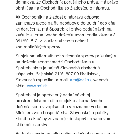
domnieva, že Obchodník porušil jeho práva, má právo
obrátiť sa na Obchodníka so žiadosťou o nápravu.
Ak Obchodník na žiadosť o nápravu odpovie
zamietavo alebo na ňu neodpovie do 30 dní odo dňa
jej doručenia, má Spotrebiteľ právo podať návrh na
začatie alternatívneho riešenia sporu podľa zákona č.
391/2015 Z. z. o alternatívnom riešení
spotrebiteľských sporov.
Subjektom alternatívneho riešenia sporov príslušným
na riešenie sporov medzi Obchodníkom a
Spotrebiteľom je najmä Slovenská obchodná
inšpekcia, Bajkalská 21/A, 827 99 Bratislava,
Slovenská republika, e-mail:
ars@soi.sk
, webové
sídlo:
www.soi.sk
.
Spotrebiteľ je oprávnený podať návrh aj
prostredníctvom iného subjektu alternatívneho
riešenia sporov zapísaného v zozname vedenom
Ministerstvom hospodárstva Slovenskej republiky,
ktorého aktuálny zoznam je dostupný na webovom
sídle ministerstva.
Podanie návrhu na alternatívne riešenie sporu nemá