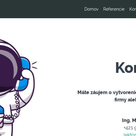
Domov
Referencie
Kon
Ko
Máte záujem o vytvoreni
firmy al
Ing. M
+421 
lekto