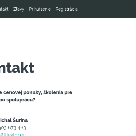
takt
Zľavy
Prihlásenie
Registrácia
ntakt
e cenovej ponuky, školenia pre
ebo spoluprácu?
ichal Šurina
903 673 463
r@itlektor.eu