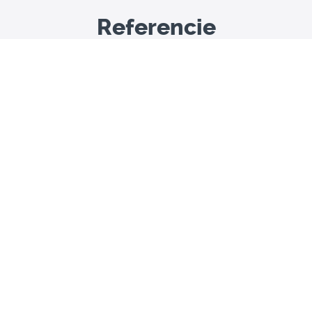
Referencie
Pozrite si
referencie od našich klientov
, ktorí si naše
online video kurzy zakúpili.
Máte záujem?
Objednajte si náš kurz ešte dnes, ak máte otázky, radi
Vám ich zodpovieme.
Objednajte si 1 ročný prístup do kurzov
Základné info