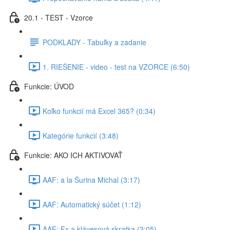
20.1 - TEST - Vzorce
PODKLADY - Tabuľky a zadanie
1. RIEŠENIE - video - test na VZORCE (6:50)
Funkcie: ÚVOD
Koľko funkcií má Excel 365? (0:34)
Kategórie funkcií (3:48)
Funkcie: AKO ICH AKTIVOVAŤ
AAF: a la Šurina Michal (3:17)
AAF: Automatický súčet (1:12)
AAF: Fx a klávesová skratka (3:05)