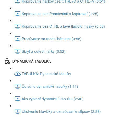
Kopírovanie hárkov cez CTRL+C a CTRL+V (0:51)
Kopírovanie cez Premiestniť a kopírovať (1:25)
Kopírovanie cez CTRL a ľavé tlačidlo myšky (0:53)
Presúvanie sa medzi hárkami (0:58)
Skryť a odkryť hárky (0:52)
DYNAMICKÁ TABUĽKA
TABUĽKA: Dynamické tabuľky
Čo sú to dynamické tabuľky (1:11)
Ako vytvoriť dynamickú tabuľku (2:46)
Ukotvenie hlavičky a označovanie stĺpcov (2:28)