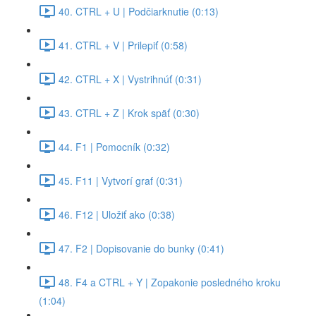
40. CTRL + U | Podčiarknutie (0:13)
41. CTRL + V | Prilepiť (0:58)
42. CTRL + X | Vystrihnúť (0:31)
43. CTRL + Z | Krok späť (0:30)
44. F1 | Pomocník (0:32)
45. F11 | Vytvorí graf (0:31)
46. F12 | Uložiť ako (0:38)
47. F2 | Dopisovanie do bunky (0:41)
48. F4 a CTRL + Y | Zopakonie posledného kroku
(1:04)