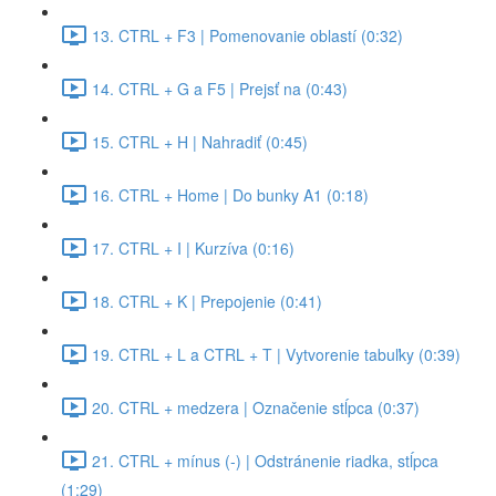
13. CTRL + F3 | Pomenovanie oblastí (0:32)
14. CTRL + G a F5 | Prejsť na (0:43)
15. CTRL + H | Nahradiť (0:45)
16. CTRL + Home | Do bunky A1 (0:18)
17. CTRL + I | Kurzíva (0:16)
18. CTRL + K | Prepojenie (0:41)
19. CTRL + L a CTRL + T | Vytvorenie tabuľky (0:39)
20. CTRL + medzera | Označenie stĺpca (0:37)
21. CTRL + mínus (-) | Odstránenie riadka, stĺpca
(1:29)