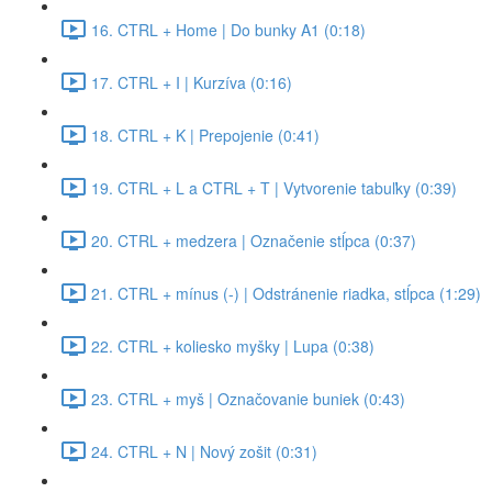
16. CTRL + Home | Do bunky A1 (0:18)
17. CTRL + I | Kurzíva (0:16)
18. CTRL + K | Prepojenie (0:41)
19. CTRL + L a CTRL + T | Vytvorenie tabuľky (0:39)
20. CTRL + medzera | Označenie stĺpca (0:37)
21. CTRL + mínus (-) | Odstránenie riadka, stĺpca (1:29)
22. CTRL + koliesko myšky | Lupa (0:38)
23. CTRL + myš | Označovanie buniek (0:43)
24. CTRL + N | Nový zošit (0:31)