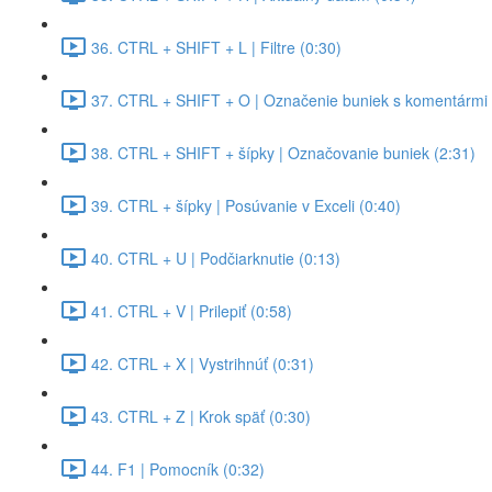
36. CTRL + SHIFT + L | Filtre (0:30)
37. CTRL + SHIFT + O | Označenie buniek s komentármi 
38. CTRL + SHIFT + šípky | Označovanie buniek (2:31)
39. CTRL + šípky | Posúvanie v Exceli (0:40)
40. CTRL + U | Podčiarknutie (0:13)
41. CTRL + V | Prilepiť (0:58)
42. CTRL + X | Vystrihnúť (0:31)
43. CTRL + Z | Krok späť (0:30)
44. F1 | Pomocník (0:32)