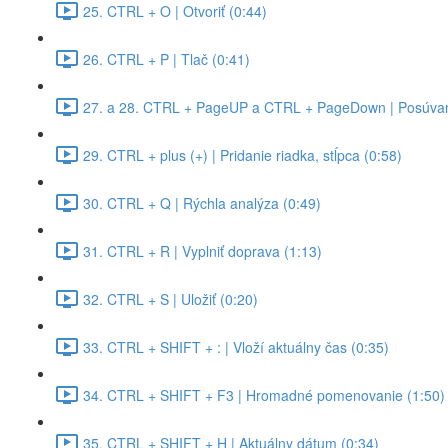
25. CTRL + O | Otvoriť (0:44)
26. CTRL + P | Tlač (0:41)
27. a 28. CTRL + PageUP a CTRL + PageDown | Posúvan
29. CTRL + plus (+) | Pridanie riadka, stĺpca (0:58)
30. CTRL + Q | Rýchla analýza (0:49)
31. CTRL + R | Vyplniť doprava (1:13)
32. CTRL + S | Uložiť (0:20)
33. CTRL + SHIFT + : | Vloží aktuálny čas (0:35)
34. CTRL + SHIFT + F3 | Hromadné pomenovanie (1:50)
35. CTRL + SHIFT + H | Aktuálny dátum (0:34)