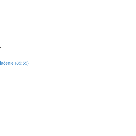
?
tlačenie (65:55)