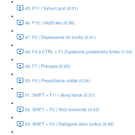
45. F11 | Vytvorí graf (0:31)
46. F12 | Uložiť ako (0:38)
47. F2 | Dopisovanie do bunky (0:41)
48. F4 a CTRL + Y | Zopakonie posledného kroku (1:04)
49. F7 | Pravopis (0:25)
50. F9 | Prepočítanie zošita (0:24)
51. SHIFT + F11 | Nový hárok (0:31)
52. SHIFT + F2 | Vloží komentár (0:43)
53. SHIFT + F3 | Dialógové okno funkcií (0:49)