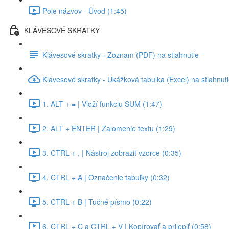
Pole názvov - Úvod (1:45)
KLÁVESOVÉ SKRATKY
Klávesové skratky - Zoznam (PDF) na stiahnutie
Klávesové skratky - Ukážková tabuľka (Excel) na stiahnut
1. ALT + = | Vloží funkciu SUM (1:47)
2. ALT + ENTER | Zalomenie textu (1:29)
3. CTRL + , | Nástroj zobraziť vzorce (0:35)
4. CTRL + A | Označenie tabuľky (0:32)
5. CTRL + B | Tučné písmo (0:22)
6. CTRL + C a CTRL + V | Kopírovať a prilepiť (0:58)