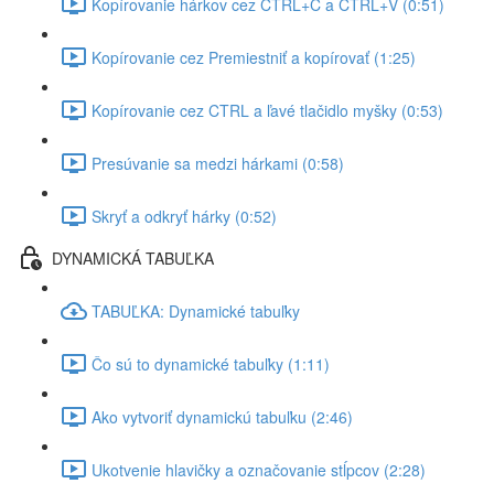
Kopírovanie hárkov cez CTRL+C a CTRL+V (0:51)
Kopírovanie cez Premiestniť a kopírovať (1:25)
Kopírovanie cez CTRL a ľavé tlačidlo myšky (0:53)
Presúvanie sa medzi hárkami (0:58)
Skryť a odkryť hárky (0:52)
DYNAMICKÁ TABUĽKA
TABUĽKA: Dynamické tabuľky
Čo sú to dynamické tabuľky (1:11)
Ako vytvoriť dynamickú tabuľku (2:46)
Ukotvenie hlavičky a označovanie stĺpcov (2:28)