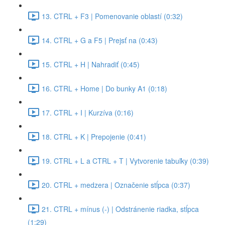
13. CTRL + F3 | Pomenovanie oblastí (0:32)
14. CTRL + G a F5 | Prejsť na (0:43)
15. CTRL + H | Nahradiť (0:45)
16. CTRL + Home | Do bunky A1 (0:18)
17. CTRL + I | Kurzíva (0:16)
18. CTRL + K | Prepojenie (0:41)
19. CTRL + L a CTRL + T | Vytvorenie tabuľky (0:39)
20. CTRL + medzera | Označenie stĺpca (0:37)
21. CTRL + mínus (-) | Odstránenie riadka, stĺpca
(1:29)