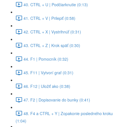
40. CTRL + U | Podčiarknutie (0:13)
41. CTRL + V | Prilepiť (0:58)
42. CTRL + X | Vystrihnúť (0:31)
43. CTRL + Z | Krok späť (0:30)
44. F1 | Pomocník (0:32)
45. F11 | Vytvorí graf (0:31)
46. F12 | Uložiť ako (0:38)
47. F2 | Dopisovanie do bunky (0:41)
48. F4 a CTRL + Y | Zopakonie posledného kroku
(1:04)