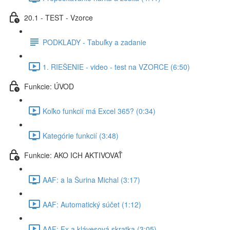
20.1 - TEST - Vzorce
PODKLADY - Tabuľky a zadanie
1. RIEŠENIE - video - test na VZORCE (6:50)
Funkcie: ÚVOD
Koľko funkcií má Excel 365? (0:34)
Kategórie funkcií (3:48)
Funkcie: AKO ICH AKTIVOVAŤ
AAF: a la Šurina Michal (3:17)
AAF: Automatický súčet (1:12)
AAF: Fx a klávesová skratka (3:05)