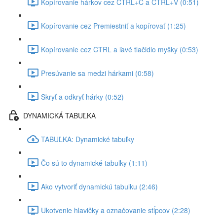
Kopírovanie hárkov cez CTRL+C a CTRL+V (0:51)
Kopírovanie cez Premiestniť a kopírovať (1:25)
Kopírovanie cez CTRL a ľavé tlačidlo myšky (0:53)
Presúvanie sa medzi hárkami (0:58)
Skryť a odkryť hárky (0:52)
DYNAMICKÁ TABUĽKA
TABUĽKA: Dynamické tabuľky
Čo sú to dynamické tabuľky (1:11)
Ako vytvoriť dynamickú tabuľku (2:46)
Ukotvenie hlavičky a označovanie stĺpcov (2:28)