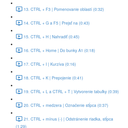
13. CTRL + F3 | Pomenovanie oblastí (0:32)
14. CTRL + G a F5 | Prejsť na (0:43)
15. CTRL + H | Nahradiť (0:45)
16. CTRL + Home | Do bunky A1 (0:18)
17. CTRL + I | Kurzíva (0:16)
18. CTRL + K | Prepojenie (0:41)
19. CTRL + L a CTRL + T | Vytvorenie tabuľky (0:39)
20. CTRL + medzera | Označenie stĺpca (0:37)
21. CTRL + mínus (-) | Odstránenie riadka, stĺpca
(1:29)