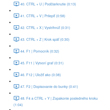
40. CTRL + U | Podčiarknutie (0:13)
41. CTRL + V | Prilepiť (0:58)
42. CTRL + X | Vystrihnúť (0:31)
43. CTRL + Z | Krok späť (0:30)
44. F1 | Pomocník (0:32)
45. F11 | Vytvorí graf (0:31)
46. F12 | Uložiť ako (0:38)
47. F2 | Dopisovanie do bunky (0:41)
48. F4 a CTRL + Y | Zopakonie posledného kroku
(1:04)