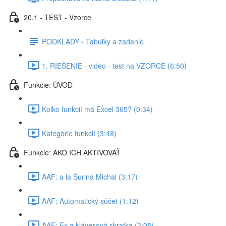
20.1 - TEST - Vzorce
PODKLADY - Tabuľky a zadanie
1. RIEŠENIE - video - test na VZORCE (6:50)
Funkcie: ÚVOD
Koľko funkcií má Excel 365? (0:34)
Kategórie funkcií (3:48)
Funkcie: AKO ICH AKTIVOVAŤ
AAF: a la Šurina Michal (3:17)
AAF: Automatický súčet (1:12)
AAF: Fx a klávesová skratka (3:05)