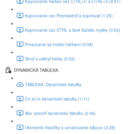
Kopírovanie hárkov cez CTRL+C a CTRL+V (0:51)
Kopírovanie cez Premiestniť a kopírovať (1:25)
Kopírovanie cez CTRL a ľavé tlačidlo myšky (0:53)
Presúvanie sa medzi hárkami (0:58)
Skryť a odkryť hárky (0:52)
DYNAMICKÁ TABUĽKA
TABUĽKA: Dynamické tabuľky
Čo sú to dynamické tabuľky (1:11)
Ako vytvoriť dynamickú tabuľku (2:46)
Ukotvenie hlavičky a označovanie stĺpcov (2:28)