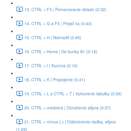
13. CTRL + F3 | Pomenovanie oblastí (0:32)
14. CTRL + G a F5 | Prejsť na (0:43)
15. CTRL + H | Nahradiť (0:45)
16. CTRL + Home | Do bunky A1 (0:18)
17. CTRL + I | Kurzíva (0:16)
18. CTRL + K | Prepojenie (0:41)
19. CTRL + L a CTRL + T | Vytvorenie tabuľky (0:39)
20. CTRL + medzera | Označenie stĺpca (0:37)
21. CTRL + mínus (-) | Odstránenie riadka, stĺpca
(1:29)