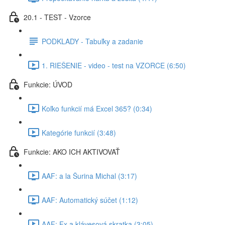
20.1 - TEST - Vzorce
PODKLADY - Tabuľky a zadanie
1. RIEŠENIE - video - test na VZORCE (6:50)
Funkcie: ÚVOD
Koľko funkcií má Excel 365? (0:34)
Kategórie funkcií (3:48)
Funkcie: AKO ICH AKTIVOVAŤ
AAF: a la Šurina Michal (3:17)
AAF: Automatický súčet (1:12)
AAF: Fx a klávesová skratka (3:05)