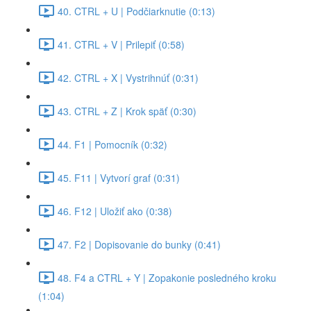
40. CTRL + U | Podčiarknutie (0:13)
41. CTRL + V | Prilepiť (0:58)
42. CTRL + X | Vystrihnúť (0:31)
43. CTRL + Z | Krok späť (0:30)
44. F1 | Pomocník (0:32)
45. F11 | Vytvorí graf (0:31)
46. F12 | Uložiť ako (0:38)
47. F2 | Dopisovanie do bunky (0:41)
48. F4 a CTRL + Y | Zopakonie posledného kroku
(1:04)