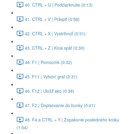
40. CTRL + U | Podčiarknutie (0:13)
41. CTRL + V | Prilepiť (0:58)
42. CTRL + X | Vystrihnúť (0:31)
43. CTRL + Z | Krok späť (0:30)
44. F1 | Pomocník (0:32)
45. F11 | Vytvorí graf (0:31)
46. F12 | Uložiť ako (0:38)
47. F2 | Dopisovanie do bunky (0:41)
48. F4 a CTRL + Y | Zopakonie posledného kroku
(1:04)