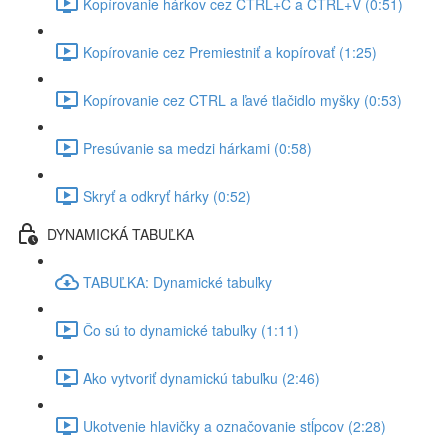
Kopírovanie hárkov cez CTRL+C a CTRL+V (0:51)
Kopírovanie cez Premiestniť a kopírovať (1:25)
Kopírovanie cez CTRL a ľavé tlačidlo myšky (0:53)
Presúvanie sa medzi hárkami (0:58)
Skryť a odkryť hárky (0:52)
DYNAMICKÁ TABUĽKA
TABUĽKA: Dynamické tabuľky
Čo sú to dynamické tabuľky (1:11)
Ako vytvoriť dynamickú tabuľku (2:46)
Ukotvenie hlavičky a označovanie stĺpcov (2:28)