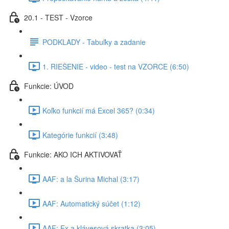
20.1 - TEST - Vzorce
PODKLADY - Tabuľky a zadanie
1. RIEŠENIE - video - test na VZORCE (6:50)
Funkcie: ÚVOD
Koľko funkcií má Excel 365? (0:34)
Kategórie funkcií (3:48)
Funkcie: AKO ICH AKTIVOVAŤ
AAF: a la Šurina Michal (3:17)
AAF: Automatický súčet (1:12)
AAF: Fx a klávesová skratka (3:05)