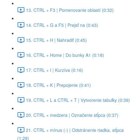
13. CTRL + F3 | Pomenovanie oblastí (0:32)
14. CTRL + G a F5 | Prejsť na (0:43)
15. CTRL + H | Nahradiť (0:45)
16. CTRL + Home | Do bunky A1 (0:18)
17. CTRL + I | Kurzíva (0:16)
18. CTRL + K | Prepojenie (0:41)
19. CTRL + L a CTRL + T | Vytvorenie tabuľky (0:39)
20. CTRL + medzera | Označenie stĺpca (0:37)
21. CTRL + mínus (-) | Odstránenie riadka, stĺpca
(1:29)