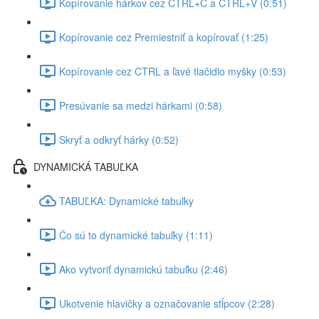
Kopírovanie hárkov cez CTRL+C a CTRL+V (0:51)
Kopírovanie cez Premiestniť a kopírovať (1:25)
Kopírovanie cez CTRL a ľavé tlačidlo myšky (0:53)
Presúvanie sa medzi hárkami (0:58)
Skryť a odkryť hárky (0:52)
DYNAMICKÁ TABUĽKA
TABUĽKA: Dynamické tabuľky
Čo sú to dynamické tabuľky (1:11)
Ako vytvoriť dynamickú tabuľku (2:46)
Ukotvenie hlavičky a označovanie stĺpcov (2:28)