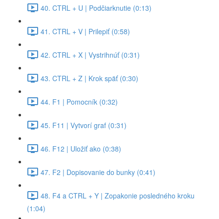
40. CTRL + U | Podčiarknutie (0:13)
41. CTRL + V | Prilepiť (0:58)
42. CTRL + X | Vystrihnúť (0:31)
43. CTRL + Z | Krok späť (0:30)
44. F1 | Pomocník (0:32)
45. F11 | Vytvorí graf (0:31)
46. F12 | Uložiť ako (0:38)
47. F2 | Dopisovanie do bunky (0:41)
48. F4 a CTRL + Y | Zopakonie posledného kroku
(1:04)