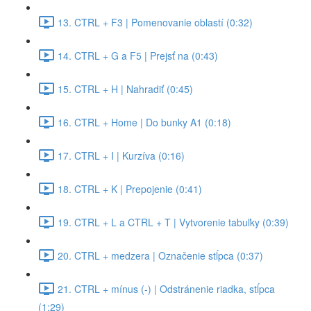
13. CTRL + F3 | Pomenovanie oblastí (0:32)
14. CTRL + G a F5 | Prejsť na (0:43)
15. CTRL + H | Nahradiť (0:45)
16. CTRL + Home | Do bunky A1 (0:18)
17. CTRL + I | Kurzíva (0:16)
18. CTRL + K | Prepojenie (0:41)
19. CTRL + L a CTRL + T | Vytvorenie tabuľky (0:39)
20. CTRL + medzera | Označenie stĺpca (0:37)
21. CTRL + mínus (-) | Odstránenie riadka, stĺpca
(1:29)