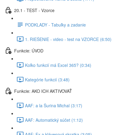
20.1 - TEST - Vzorce
PODKLADY - Tabuľky a zadanie
1. RIEŠENIE - video - test na VZORCE (6:50)
Funkcie: ÚVOD
Koľko funkcií má Excel 365? (0:34)
Kategórie funkcií (3:48)
Funkcie: AKO ICH AKTIVOVAŤ
AAF: a la Šurina Michal (3:17)
AAF: Automatický súčet (1:12)
AAF: Fx a klávesová skratka (3:05)