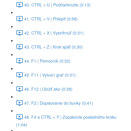
40. CTRL + U | Podčiarknutie (0:13)
41. CTRL + V | Prilepiť (0:58)
42. CTRL + X | Vystrihnúť (0:31)
43. CTRL + Z | Krok späť (0:30)
44. F1 | Pomocník (0:32)
45. F11 | Vytvorí graf (0:31)
46. F12 | Uložiť ako (0:38)
47. F2 | Dopisovanie do bunky (0:41)
48. F4 a CTRL + Y | Zopakonie posledného kroku
(1:04)