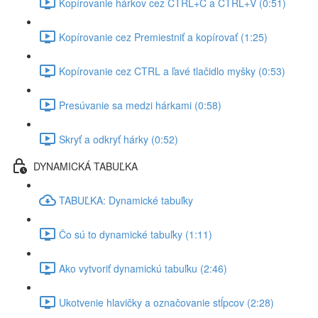
Kopírovanie hárkov cez CTRL+C a CTRL+V (0:51)
Kopírovanie cez Premiestniť a kopírovať (1:25)
Kopírovanie cez CTRL a ľavé tlačidlo myšky (0:53)
Presúvanie sa medzi hárkami (0:58)
Skryť a odkryť hárky (0:52)
DYNAMICKÁ TABUĽKA
TABUĽKA: Dynamické tabuľky
Čo sú to dynamické tabuľky (1:11)
Ako vytvoriť dynamickú tabuľku (2:46)
Ukotvenie hlavičky a označovanie stĺpcov (2:28)