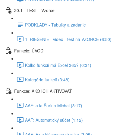
20.1 - TEST - Vzorce
PODKLADY - Tabuľky a zadanie
1. RIEŠENIE - video - test na VZORCE (6:50)
Funkcie: ÚVOD
Koľko funkcií má Excel 365? (0:34)
Kategórie funkcií (3:48)
Funkcie: AKO ICH AKTIVOVAŤ
AAF: a la Šurina Michal (3:17)
AAF: Automatický súčet (1:12)
AAF: Fx a klávesová skratka (3:05)