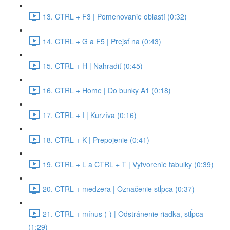
13. CTRL + F3 | Pomenovanie oblastí (0:32)
14. CTRL + G a F5 | Prejsť na (0:43)
15. CTRL + H | Nahradiť (0:45)
16. CTRL + Home | Do bunky A1 (0:18)
17. CTRL + I | Kurzíva (0:16)
18. CTRL + K | Prepojenie (0:41)
19. CTRL + L a CTRL + T | Vytvorenie tabuľky (0:39)
20. CTRL + medzera | Označenie stĺpca (0:37)
21. CTRL + mínus (-) | Odstránenie riadka, stĺpca
(1:29)