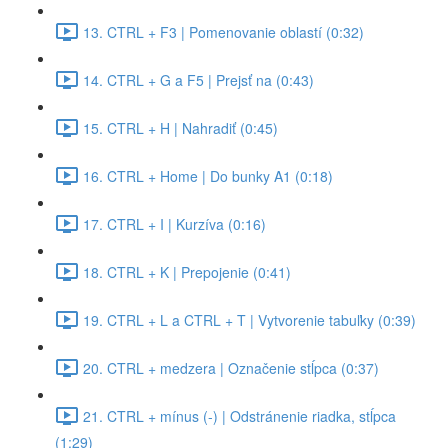
13. CTRL + F3 | Pomenovanie oblastí (0:32)
14. CTRL + G a F5 | Prejsť na (0:43)
15. CTRL + H | Nahradiť (0:45)
16. CTRL + Home | Do bunky A1 (0:18)
17. CTRL + I | Kurzíva (0:16)
18. CTRL + K | Prepojenie (0:41)
19. CTRL + L a CTRL + T | Vytvorenie tabuľky (0:39)
20. CTRL + medzera | Označenie stĺpca (0:37)
21. CTRL + mínus (-) | Odstránenie riadka, stĺpca
(1:29)