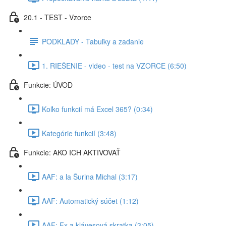
20.1 - TEST - Vzorce
PODKLADY - Tabuľky a zadanie
1. RIEŠENIE - video - test na VZORCE (6:50)
Funkcie: ÚVOD
Koľko funkcií má Excel 365? (0:34)
Kategórie funkcií (3:48)
Funkcie: AKO ICH AKTIVOVAŤ
AAF: a la Šurina Michal (3:17)
AAF: Automatický súčet (1:12)
AAF: Fx a klávesová skratka (3:05)