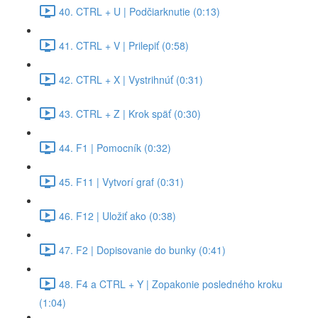
40. CTRL + U | Podčiarknutie (0:13)
41. CTRL + V | Prilepiť (0:58)
42. CTRL + X | Vystrihnúť (0:31)
43. CTRL + Z | Krok späť (0:30)
44. F1 | Pomocník (0:32)
45. F11 | Vytvorí graf (0:31)
46. F12 | Uložiť ako (0:38)
47. F2 | Dopisovanie do bunky (0:41)
48. F4 a CTRL + Y | Zopakonie posledného kroku
(1:04)