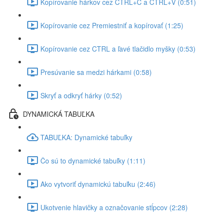
Kopírovanie hárkov cez CTRL+C a CTRL+V (0:51)
Kopírovanie cez Premiestniť a kopírovať (1:25)
Kopírovanie cez CTRL a ľavé tlačidlo myšky (0:53)
Presúvanie sa medzi hárkami (0:58)
Skryť a odkryť hárky (0:52)
DYNAMICKÁ TABUĽKA
TABUĽKA: Dynamické tabuľky
Čo sú to dynamické tabuľky (1:11)
Ako vytvoriť dynamickú tabuľku (2:46)
Ukotvenie hlavičky a označovanie stĺpcov (2:28)