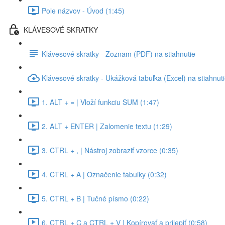
Pole názvov - Úvod (1:45)
KLÁVESOVÉ SKRATKY
Klávesové skratky - Zoznam (PDF) na stiahnutie
Klávesové skratky - Ukážková tabuľka (Excel) na stiahnut
1. ALT + = | Vloží funkciu SUM (1:47)
2. ALT + ENTER | Zalomenie textu (1:29)
3. CTRL + , | Nástroj zobraziť vzorce (0:35)
4. CTRL + A | Označenie tabuľky (0:32)
5. CTRL + B | Tučné písmo (0:22)
6. CTRL + C a CTRL + V | Kopírovať a prilepiť (0:58)