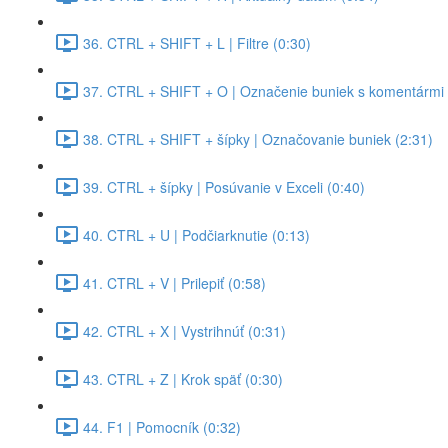
36. CTRL + SHIFT + L | Filtre (0:30)
37. CTRL + SHIFT + O | Označenie buniek s komentármi 
38. CTRL + SHIFT + šípky | Označovanie buniek (2:31)
39. CTRL + šípky | Posúvanie v Exceli (0:40)
40. CTRL + U | Podčiarknutie (0:13)
41. CTRL + V | Prilepiť (0:58)
42. CTRL + X | Vystrihnúť (0:31)
43. CTRL + Z | Krok späť (0:30)
44. F1 | Pomocník (0:32)