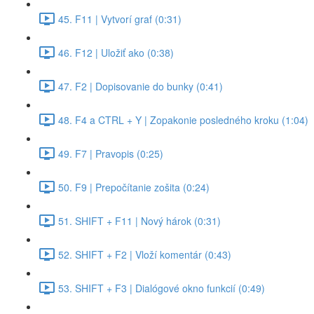
45. F11 | Vytvorí graf (0:31)
46. F12 | Uložiť ako (0:38)
47. F2 | Dopisovanie do bunky (0:41)
48. F4 a CTRL + Y | Zopakonie posledného kroku (1:04)
49. F7 | Pravopis (0:25)
50. F9 | Prepočítanie zošita (0:24)
51. SHIFT + F11 | Nový hárok (0:31)
52. SHIFT + F2 | Vloží komentár (0:43)
53. SHIFT + F3 | Dialógové okno funkcií (0:49)