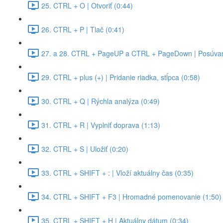
25. CTRL + O | Otvoriť (0:44)
26. CTRL + P | Tlač (0:41)
27. a 28. CTRL + PageUP a CTRL + PageDown | Posúvan
29. CTRL + plus (+) | Pridanie riadka, stĺpca (0:58)
30. CTRL + Q | Rýchla analýza (0:49)
31. CTRL + R | Vyplniť doprava (1:13)
32. CTRL + S | Uložiť (0:20)
33. CTRL + SHIFT + : | Vloží aktuálny čas (0:35)
34. CTRL + SHIFT + F3 | Hromadné pomenovanie (1:50)
35. CTRL + SHIFT + H | Aktuálny dátum (0:34)