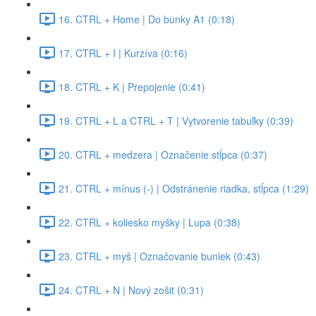
16. CTRL + Home | Do bunky A1 (0:18)
17. CTRL + I | Kurzíva (0:16)
18. CTRL + K | Prepojenie (0:41)
19. CTRL + L a CTRL + T | Vytvorenie tabuľky (0:39)
20. CTRL + medzera | Označenie stĺpca (0:37)
21. CTRL + mínus (-) | Odstránenie riadka, stĺpca (1:29)
22. CTRL + koliesko myšky | Lupa (0:38)
23. CTRL + myš | Označovanie buniek (0:43)
24. CTRL + N | Nový zošit (0:31)