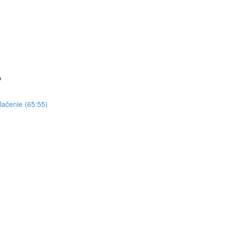
?
tlačenie (65:55)