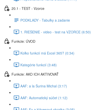
20.1 - TEST - Vzorce
PODKLADY - Tabuľky a zadanie
1. RIEŠENIE - video - test na VZORCE (6:50)
Funkcie: ÚVOD
Koľko funkcií má Excel 365? (0:34)
Kategórie funkcií (3:48)
Funkcie: AKO ICH AKTIVOVAŤ
AAF: a la Šurina Michal (3:17)
AAF: Automatický súčet (1:12)
AAF: Fx a klávesová skratka (3:05)