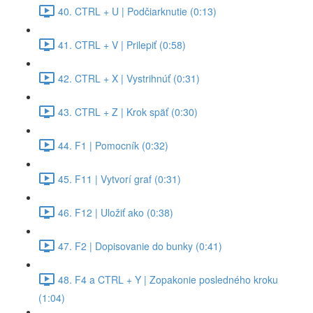
40. CTRL + U | Podčiarknutie (0:13)
41. CTRL + V | Prilepiť (0:58)
42. CTRL + X | Vystrihnúť (0:31)
43. CTRL + Z | Krok späť (0:30)
44. F1 | Pomocník (0:32)
45. F11 | Vytvorí graf (0:31)
46. F12 | Uložiť ako (0:38)
47. F2 | Dopisovanie do bunky (0:41)
48. F4 a CTRL + Y | Zopakonie posledného kroku
(1:04)