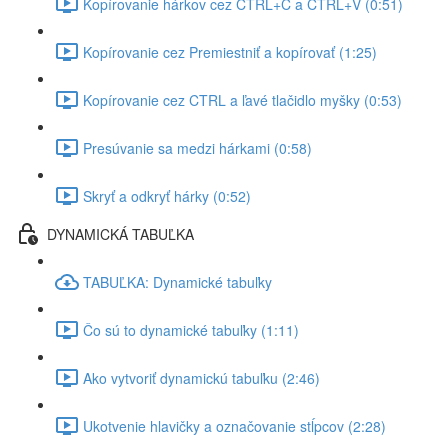
Kopírovanie hárkov cez CTRL+C a CTRL+V (0:51)
Kopírovanie cez Premiestniť a kopírovať (1:25)
Kopírovanie cez CTRL a ľavé tlačidlo myšky (0:53)
Presúvanie sa medzi hárkami (0:58)
Skryť a odkryť hárky (0:52)
DYNAMICKÁ TABUĽKA
TABUĽKA: Dynamické tabuľky
Čo sú to dynamické tabuľky (1:11)
Ako vytvoriť dynamickú tabuľku (2:46)
Ukotvenie hlavičky a označovanie stĺpcov (2:28)