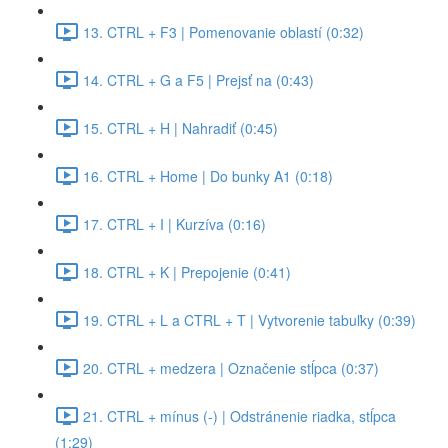
13. CTRL + F3 | Pomenovanie oblastí (0:32)
14. CTRL + G a F5 | Prejsť na (0:43)
15. CTRL + H | Nahradiť (0:45)
16. CTRL + Home | Do bunky A1 (0:18)
17. CTRL + I | Kurzíva (0:16)
18. CTRL + K | Prepojenie (0:41)
19. CTRL + L a CTRL + T | Vytvorenie tabuľky (0:39)
20. CTRL + medzera | Označenie stĺpca (0:37)
21. CTRL + mínus (-) | Odstránenie riadka, stĺpca
(1:29)