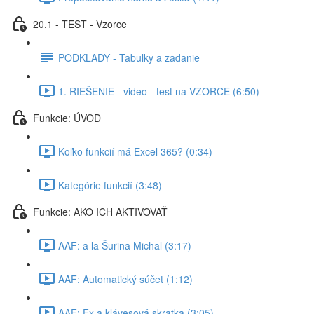
20.1 - TEST - Vzorce
PODKLADY - Tabuľky a zadanie
1. RIEŠENIE - video - test na VZORCE (6:50)
Funkcie: ÚVOD
Koľko funkcií má Excel 365? (0:34)
Kategórie funkcií (3:48)
Funkcie: AKO ICH AKTIVOVAŤ
AAF: a la Šurina Michal (3:17)
AAF: Automatický súčet (1:12)
AAF: Fx a klávesová skratka (3:05)