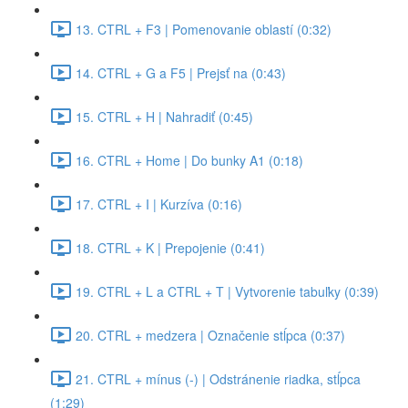
13. CTRL + F3 | Pomenovanie oblastí (0:32)
14. CTRL + G a F5 | Prejsť na (0:43)
15. CTRL + H | Nahradiť (0:45)
16. CTRL + Home | Do bunky A1 (0:18)
17. CTRL + I | Kurzíva (0:16)
18. CTRL + K | Prepojenie (0:41)
19. CTRL + L a CTRL + T | Vytvorenie tabuľky (0:39)
20. CTRL + medzera | Označenie stĺpca (0:37)
21. CTRL + mínus (-) | Odstránenie riadka, stĺpca
(1:29)