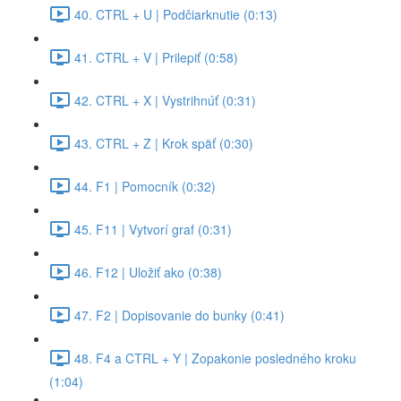
40. CTRL + U | Podčiarknutie (0:13)
41. CTRL + V | Prilepiť (0:58)
42. CTRL + X | Vystrihnúť (0:31)
43. CTRL + Z | Krok späť (0:30)
44. F1 | Pomocník (0:32)
45. F11 | Vytvorí graf (0:31)
46. F12 | Uložiť ako (0:38)
47. F2 | Dopisovanie do bunky (0:41)
48. F4 a CTRL + Y | Zopakonie posledného kroku
(1:04)