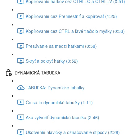
Kopírovanie hárkov cez CTRL+C a CTRL+V (0:51)
Kopírovanie cez Premiestniť a kopírovať (1:25)
Kopírovanie cez CTRL a ľavé tlačidlo myšky (0:53)
Presúvanie sa medzi hárkami (0:58)
Skryť a odkryť hárky (0:52)
DYNAMICKÁ TABUĽKA
TABUĽKA: Dynamické tabuľky
Čo sú to dynamické tabuľky (1:11)
Ako vytvoriť dynamickú tabuľku (2:46)
Ukotvenie hlavičky a označovanie stĺpcov (2:28)