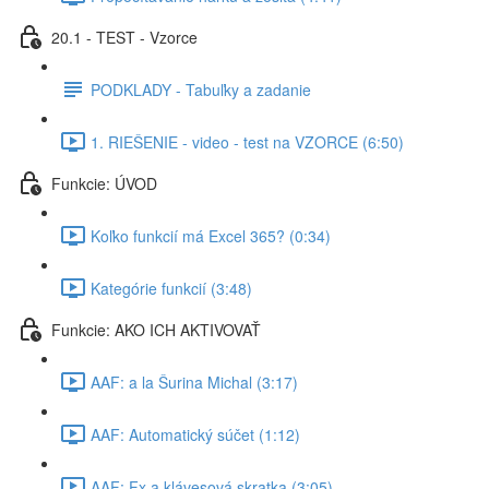
20.1 - TEST - Vzorce
PODKLADY - Tabuľky a zadanie
1. RIEŠENIE - video - test na VZORCE (6:50)
Funkcie: ÚVOD
Koľko funkcií má Excel 365? (0:34)
Kategórie funkcií (3:48)
Funkcie: AKO ICH AKTIVOVAŤ
AAF: a la Šurina Michal (3:17)
AAF: Automatický súčet (1:12)
AAF: Fx a klávesová skratka (3:05)