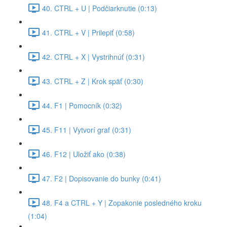
40. CTRL + U | Podčiarknutie (0:13)
41. CTRL + V | Prilepiť (0:58)
42. CTRL + X | Vystrihnúť (0:31)
43. CTRL + Z | Krok späť (0:30)
44. F1 | Pomocník (0:32)
45. F11 | Vytvorí graf (0:31)
46. F12 | Uložiť ako (0:38)
47. F2 | Dopisovanie do bunky (0:41)
48. F4 a CTRL + Y | Zopakonie posledného kroku
(1:04)