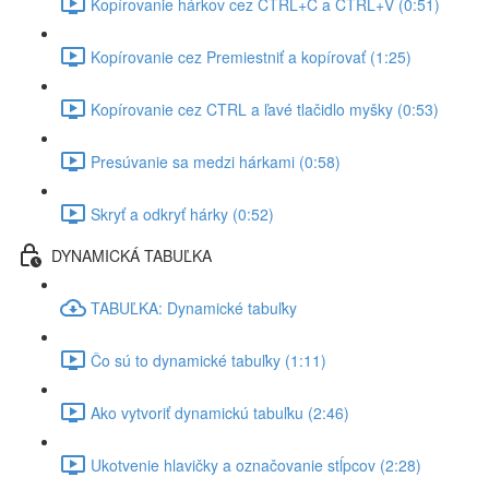
Kopírovanie hárkov cez CTRL+C a CTRL+V (0:51)
Kopírovanie cez Premiestniť a kopírovať (1:25)
Kopírovanie cez CTRL a ľavé tlačidlo myšky (0:53)
Presúvanie sa medzi hárkami (0:58)
Skryť a odkryť hárky (0:52)
DYNAMICKÁ TABUĽKA
TABUĽKA: Dynamické tabuľky
Čo sú to dynamické tabuľky (1:11)
Ako vytvoriť dynamickú tabuľku (2:46)
Ukotvenie hlavičky a označovanie stĺpcov (2:28)