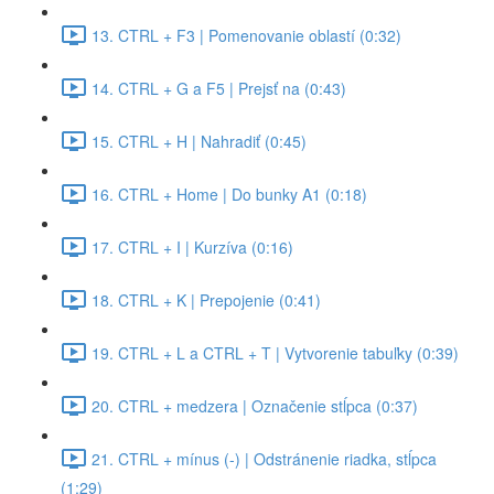
13. CTRL + F3 | Pomenovanie oblastí (0:32)
14. CTRL + G a F5 | Prejsť na (0:43)
15. CTRL + H | Nahradiť (0:45)
16. CTRL + Home | Do bunky A1 (0:18)
17. CTRL + I | Kurzíva (0:16)
18. CTRL + K | Prepojenie (0:41)
19. CTRL + L a CTRL + T | Vytvorenie tabuľky (0:39)
20. CTRL + medzera | Označenie stĺpca (0:37)
21. CTRL + mínus (-) | Odstránenie riadka, stĺpca
(1:29)