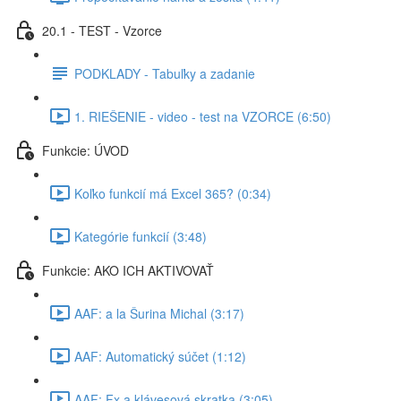
20.1 - TEST - Vzorce
PODKLADY - Tabuľky a zadanie
1. RIEŠENIE - video - test na VZORCE (6:50)
Funkcie: ÚVOD
Koľko funkcií má Excel 365? (0:34)
Kategórie funkcií (3:48)
Funkcie: AKO ICH AKTIVOVAŤ
AAF: a la Šurina Michal (3:17)
AAF: Automatický súčet (1:12)
AAF: Fx a klávesová skratka (3:05)