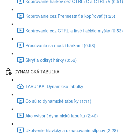
Kopírovanie hárkov cez CTRL+C a CTRL+V (0:51)
Kopírovanie cez Premiestniť a kopírovať (1:25)
Kopírovanie cez CTRL a ľavé tlačidlo myšky (0:53)
Presúvanie sa medzi hárkami (0:58)
Skryť a odkryť hárky (0:52)
DYNAMICKÁ TABUĽKA
TABUĽKA: Dynamické tabuľky
Čo sú to dynamické tabuľky (1:11)
Ako vytvoriť dynamickú tabuľku (2:46)
Ukotvenie hlavičky a označovanie stĺpcov (2:28)