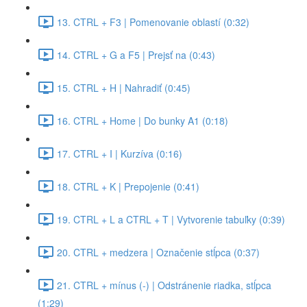
13. CTRL + F3 | Pomenovanie oblastí (0:32)
14. CTRL + G a F5 | Prejsť na (0:43)
15. CTRL + H | Nahradiť (0:45)
16. CTRL + Home | Do bunky A1 (0:18)
17. CTRL + I | Kurzíva (0:16)
18. CTRL + K | Prepojenie (0:41)
19. CTRL + L a CTRL + T | Vytvorenie tabuľky (0:39)
20. CTRL + medzera | Označenie stĺpca (0:37)
21. CTRL + mínus (-) | Odstránenie riadka, stĺpca
(1:29)