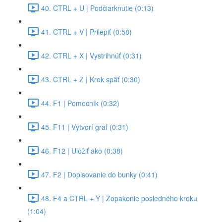
40. CTRL + U | Podčiarknutie (0:13)
41. CTRL + V | Prilepiť (0:58)
42. CTRL + X | Vystrihnúť (0:31)
43. CTRL + Z | Krok späť (0:30)
44. F1 | Pomocník (0:32)
45. F11 | Vytvorí graf (0:31)
46. F12 | Uložiť ako (0:38)
47. F2 | Dopisovanie do bunky (0:41)
48. F4 a CTRL + Y | Zopakonie posledného kroku
(1:04)