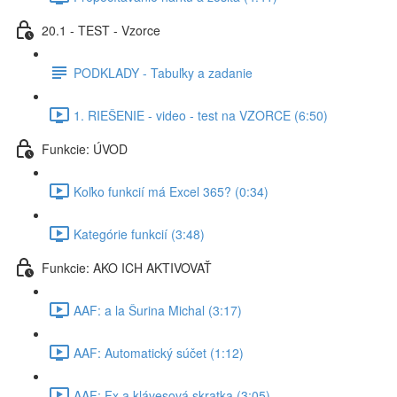
20.1 - TEST - Vzorce
PODKLADY - Tabuľky a zadanie
1. RIEŠENIE - video - test na VZORCE (6:50)
Funkcie: ÚVOD
Koľko funkcií má Excel 365? (0:34)
Kategórie funkcií (3:48)
Funkcie: AKO ICH AKTIVOVAŤ
AAF: a la Šurina Michal (3:17)
AAF: Automatický súčet (1:12)
AAF: Fx a klávesová skratka (3:05)