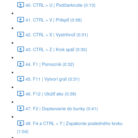
40. CTRL + U | Podčiarknutie (0:13)
41. CTRL + V | Prilepiť (0:58)
42. CTRL + X | Vystrihnúť (0:31)
43. CTRL + Z | Krok späť (0:30)
44. F1 | Pomocník (0:32)
45. F11 | Vytvorí graf (0:31)
46. F12 | Uložiť ako (0:38)
47. F2 | Dopisovanie do bunky (0:41)
48. F4 a CTRL + Y | Zopakonie posledného kroku
(1:04)