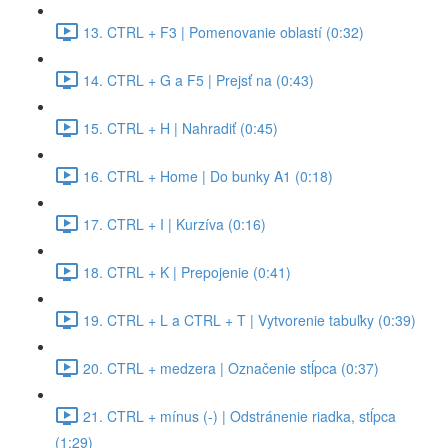
13. CTRL + F3 | Pomenovanie oblastí (0:32)
14. CTRL + G a F5 | Prejsť na (0:43)
15. CTRL + H | Nahradiť (0:45)
16. CTRL + Home | Do bunky A1 (0:18)
17. CTRL + I | Kurzíva (0:16)
18. CTRL + K | Prepojenie (0:41)
19. CTRL + L a CTRL + T | Vytvorenie tabuľky (0:39)
20. CTRL + medzera | Označenie stĺpca (0:37)
21. CTRL + mínus (-) | Odstránenie riadka, stĺpca
(1:29)