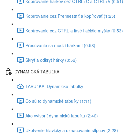
Kopírovanie hárkov cez CTRL+C a CTRL+V (0:51)
Kopírovanie cez Premiestniť a kopírovať (1:25)
Kopírovanie cez CTRL a ľavé tlačidlo myšky (0:53)
Presúvanie sa medzi hárkami (0:58)
Skryť a odkryť hárky (0:52)
DYNAMICKÁ TABUĽKA
TABUĽKA: Dynamické tabuľky
Čo sú to dynamické tabuľky (1:11)
Ako vytvoriť dynamickú tabuľku (2:46)
Ukotvenie hlavičky a označovanie stĺpcov (2:28)