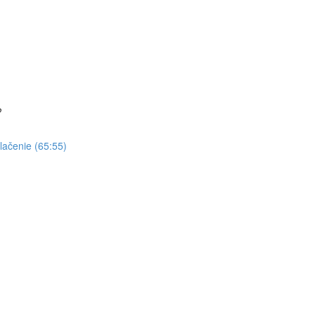
?
tlačenie (65:55)