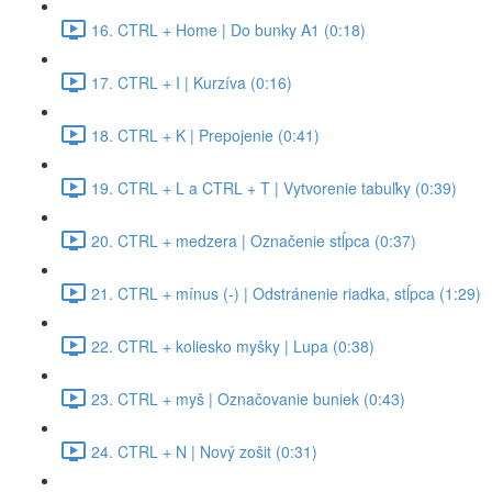
16. CTRL + Home | Do bunky A1 (0:18)
17. CTRL + I | Kurzíva (0:16)
18. CTRL + K | Prepojenie (0:41)
19. CTRL + L a CTRL + T | Vytvorenie tabuľky (0:39)
20. CTRL + medzera | Označenie stĺpca (0:37)
21. CTRL + mínus (-) | Odstránenie riadka, stĺpca (1:29)
22. CTRL + koliesko myšky | Lupa (0:38)
23. CTRL + myš | Označovanie buniek (0:43)
24. CTRL + N | Nový zošit (0:31)