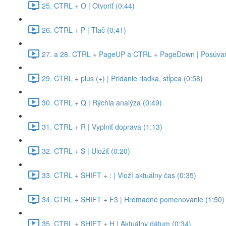
25. CTRL + O | Otvoriť (0:44)
26. CTRL + P | Tlač (0:41)
27. a 28. CTRL + PageUP a CTRL + PageDown | Posúvan
29. CTRL + plus (+) | Pridanie riadka, stĺpca (0:58)
30. CTRL + Q | Rýchla analýza (0:49)
31. CTRL + R | Vyplniť doprava (1:13)
32. CTRL + S | Uložiť (0:20)
33. CTRL + SHIFT + : | Vloží aktuálny čas (0:35)
34. CTRL + SHIFT + F3 | Hromadné pomenovanie (1:50)
35. CTRL + SHIFT + H | Aktuálny dátum (0:34)