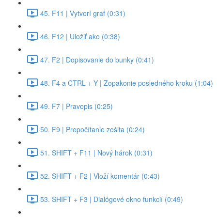
45. F11 | Vytvorí graf (0:31)
46. F12 | Uložiť ako (0:38)
47. F2 | Dopisovanie do bunky (0:41)
48. F4 a CTRL + Y | Zopakonie posledného kroku (1:04)
49. F7 | Pravopis (0:25)
50. F9 | Prepočítanie zošita (0:24)
51. SHIFT + F11 | Nový hárok (0:31)
52. SHIFT + F2 | Vloží komentár (0:43)
53. SHIFT + F3 | Dialógové okno funkcií (0:49)