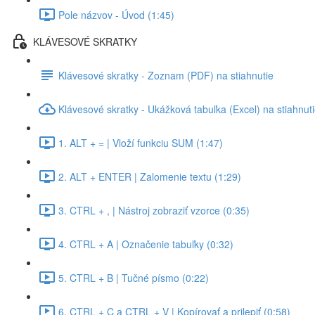
Pole názvov - Úvod (1:45)
KLÁVESOVÉ SKRATKY
Klávesové skratky - Zoznam (PDF) na stiahnutie
Klávesové skratky - Ukážková tabuľka (Excel) na stiahnut
1. ALT + = | Vloží funkciu SUM (1:47)
2. ALT + ENTER | Zalomenie textu (1:29)
3. CTRL + , | Nástroj zobraziť vzorce (0:35)
4. CTRL + A | Označenie tabuľky (0:32)
5. CTRL + B | Tučné písmo (0:22)
6. CTRL + C a CTRL + V | Kopírovať a prilepiť (0:58)