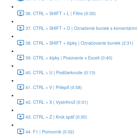
36. CTRL + SHIFT + L | Filtre (0:30)
37. CTRL + SHIFT + O | Označenie buniek s komentármi 
38. CTRL + SHIFT + šípky | Označovanie buniek (2:31)
39. CTRL + šípky | Posúvanie v Exceli (0:40)
40. CTRL + U | Podčiarknutie (0:13)
41. CTRL + V | Prilepiť (0:58)
42. CTRL + X | Vystrihnúť (0:31)
43. CTRL + Z | Krok späť (0:30)
44. F1 | Pomocník (0:32)