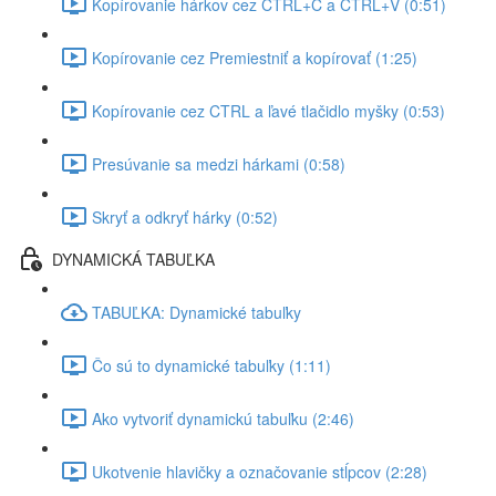
Kopírovanie hárkov cez CTRL+C a CTRL+V (0:51)
Kopírovanie cez Premiestniť a kopírovať (1:25)
Kopírovanie cez CTRL a ľavé tlačidlo myšky (0:53)
Presúvanie sa medzi hárkami (0:58)
Skryť a odkryť hárky (0:52)
DYNAMICKÁ TABUĽKA
TABUĽKA: Dynamické tabuľky
Čo sú to dynamické tabuľky (1:11)
Ako vytvoriť dynamickú tabuľku (2:46)
Ukotvenie hlavičky a označovanie stĺpcov (2:28)