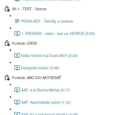
20.1 - TEST - Vzorce
PODKLADY - Tabuľky a zadanie
1. RIEŠENIE - video - test na VZORCE (6:50)
Funkcie: ÚVOD
Koľko funkcií má Excel 365? (0:34)
Kategórie funkcií (3:48)
Funkcie: AKO ICH AKTIVOVAŤ
AAF: a la Šurina Michal (3:17)
AAF: Automatický súčet (1:12)
AAF: Fx a klávesová skratka (3:05)