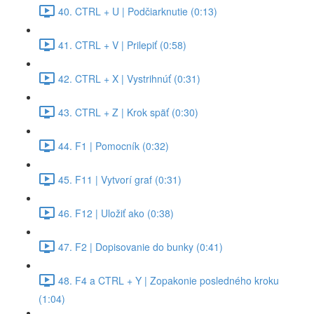
40. CTRL + U | Podčiarknutie (0:13)
41. CTRL + V | Prilepiť (0:58)
42. CTRL + X | Vystrihnúť (0:31)
43. CTRL + Z | Krok späť (0:30)
44. F1 | Pomocník (0:32)
45. F11 | Vytvorí graf (0:31)
46. F12 | Uložiť ako (0:38)
47. F2 | Dopisovanie do bunky (0:41)
48. F4 a CTRL + Y | Zopakonie posledného kroku
(1:04)