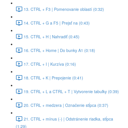
13. CTRL + F3 | Pomenovanie oblastí (0:32)
14. CTRL + G a F5 | Prejsť na (0:43)
15. CTRL + H | Nahradiť (0:45)
16. CTRL + Home | Do bunky A1 (0:18)
17. CTRL + I | Kurzíva (0:16)
18. CTRL + K | Prepojenie (0:41)
19. CTRL + L a CTRL + T | Vytvorenie tabuľky (0:39)
20. CTRL + medzera | Označenie stĺpca (0:37)
21. CTRL + mínus (-) | Odstránenie riadka, stĺpca
(1:29)