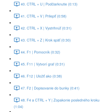
40. CTRL + U | Podčiarknutie (0:13)
41. CTRL + V | Prilepiť (0:58)
42. CTRL + X | Vystrihnúť (0:31)
43. CTRL + Z | Krok späť (0:30)
44. F1 | Pomocník (0:32)
45. F11 | Vytvorí graf (0:31)
46. F12 | Uložiť ako (0:38)
47. F2 | Dopisovanie do bunky (0:41)
48. F4 a CTRL + Y | Zopakonie posledného kroku
(1:04)