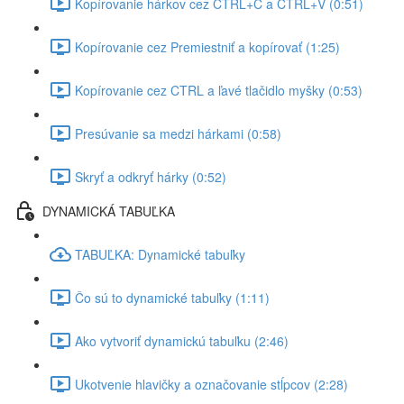
Kopírovanie hárkov cez CTRL+C a CTRL+V (0:51)
Kopírovanie cez Premiestniť a kopírovať (1:25)
Kopírovanie cez CTRL a ľavé tlačidlo myšky (0:53)
Presúvanie sa medzi hárkami (0:58)
Skryť a odkryť hárky (0:52)
DYNAMICKÁ TABUĽKA
TABUĽKA: Dynamické tabuľky
Čo sú to dynamické tabuľky (1:11)
Ako vytvoriť dynamickú tabuľku (2:46)
Ukotvenie hlavičky a označovanie stĺpcov (2:28)