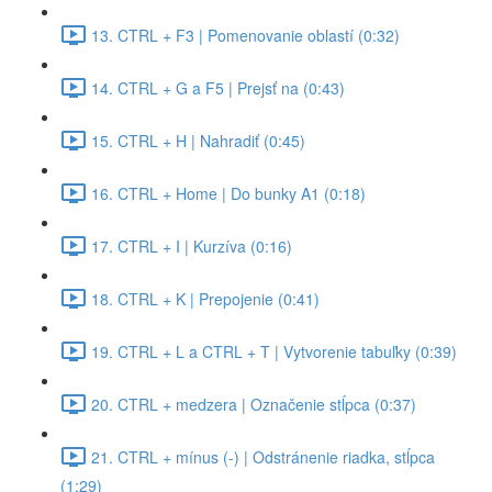
13. CTRL + F3 | Pomenovanie oblastí (0:32)
14. CTRL + G a F5 | Prejsť na (0:43)
15. CTRL + H | Nahradiť (0:45)
16. CTRL + Home | Do bunky A1 (0:18)
17. CTRL + I | Kurzíva (0:16)
18. CTRL + K | Prepojenie (0:41)
19. CTRL + L a CTRL + T | Vytvorenie tabuľky (0:39)
20. CTRL + medzera | Označenie stĺpca (0:37)
21. CTRL + mínus (-) | Odstránenie riadka, stĺpca
(1:29)