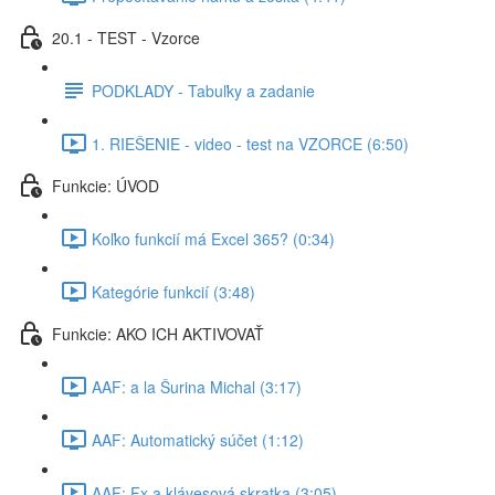
20.1 - TEST - Vzorce
PODKLADY - Tabuľky a zadanie
1. RIEŠENIE - video - test na VZORCE (6:50)
Funkcie: ÚVOD
Koľko funkcií má Excel 365? (0:34)
Kategórie funkcií (3:48)
Funkcie: AKO ICH AKTIVOVAŤ
AAF: a la Šurina Michal (3:17)
AAF: Automatický súčet (1:12)
AAF: Fx a klávesová skratka (3:05)