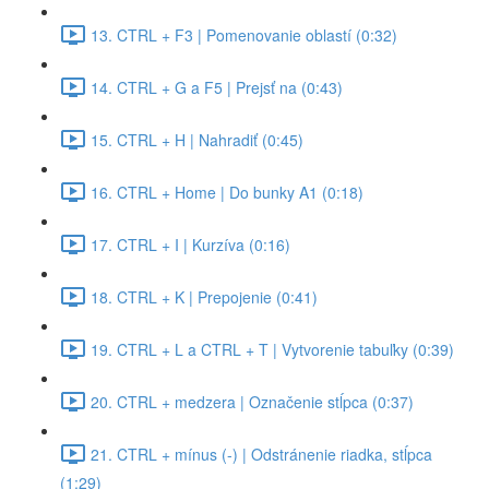
13. CTRL + F3 | Pomenovanie oblastí (0:32)
14. CTRL + G a F5 | Prejsť na (0:43)
15. CTRL + H | Nahradiť (0:45)
16. CTRL + Home | Do bunky A1 (0:18)
17. CTRL + I | Kurzíva (0:16)
18. CTRL + K | Prepojenie (0:41)
19. CTRL + L a CTRL + T | Vytvorenie tabuľky (0:39)
20. CTRL + medzera | Označenie stĺpca (0:37)
21. CTRL + mínus (-) | Odstránenie riadka, stĺpca
(1:29)