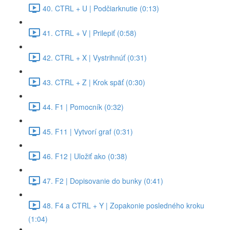
40. CTRL + U | Podčiarknutie (0:13)
41. CTRL + V | Prilepiť (0:58)
42. CTRL + X | Vystrihnúť (0:31)
43. CTRL + Z | Krok späť (0:30)
44. F1 | Pomocník (0:32)
45. F11 | Vytvorí graf (0:31)
46. F12 | Uložiť ako (0:38)
47. F2 | Dopisovanie do bunky (0:41)
48. F4 a CTRL + Y | Zopakonie posledného kroku
(1:04)