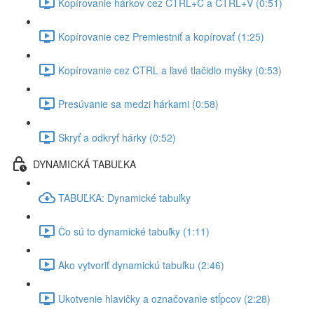
Kopírovanie hárkov cez CTRL+C a CTRL+V (0:51)
Kopírovanie cez Premiestniť a kopírovať (1:25)
Kopírovanie cez CTRL a ľavé tlačidlo myšky (0:53)
Presúvanie sa medzi hárkami (0:58)
Skryť a odkryť hárky (0:52)
DYNAMICKÁ TABUĽKA
TABUĽKA: Dynamické tabuľky
Čo sú to dynamické tabuľky (1:11)
Ako vytvoriť dynamickú tabuľku (2:46)
Ukotvenie hlavičky a označovanie stĺpcov (2:28)