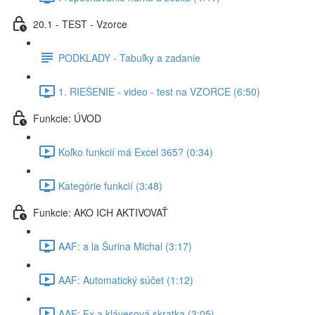
20.1 - TEST - Vzorce
PODKLADY - Tabuľky a zadanie
1. RIEŠENIE - video - test na VZORCE (6:50)
Funkcie: ÚVOD
Koľko funkcií má Excel 365? (0:34)
Kategórie funkcií (3:48)
Funkcie: AKO ICH AKTIVOVAŤ
AAF: a la Šurina Michal (3:17)
AAF: Automatický súčet (1:12)
AAF: Fx a klávesová skratka (3:05)