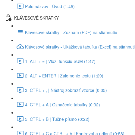
Pole názvov - Úvod (1:45)
KLÁVESOVÉ SKRATKY
Klávesové skratky - Zoznam (PDF) na stiahnutie
Klávesové skratky - Ukážková tabuľka (Excel) na stiahnut
1. ALT + = | Vloží funkciu SUM (1:47)
2. ALT + ENTER | Zalomenie textu (1:29)
3. CTRL + , | Nástroj zobraziť vzorce (0:35)
4. CTRL + A | Označenie tabuľky (0:32)
5. CTRL + B | Tučné písmo (0:22)
6. CTRL + C a CTRL + V | Kopírovať a prilepiť (0:58)