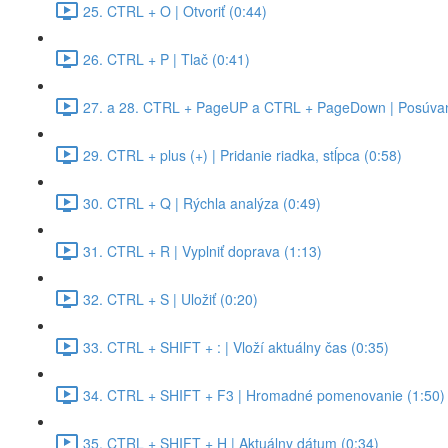
25. CTRL + O | Otvoriť (0:44)
26. CTRL + P | Tlač (0:41)
27. a 28. CTRL + PageUP a CTRL + PageDown | Posúvan
29. CTRL + plus (+) | Pridanie riadka, stĺpca (0:58)
30. CTRL + Q | Rýchla analýza (0:49)
31. CTRL + R | Vyplniť doprava (1:13)
32. CTRL + S | Uložiť (0:20)
33. CTRL + SHIFT + : | Vloží aktuálny čas (0:35)
34. CTRL + SHIFT + F3 | Hromadné pomenovanie (1:50)
35. CTRL + SHIFT + H | Aktuálny dátum (0:34)