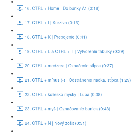
16. CTRL + Home | Do bunky A1 (0:18)
17. CTRL + I | Kurzíva (0:16)
18. CTRL + K | Prepojenie (0:41)
19. CTRL + L a CTRL + T | Vytvorenie tabuľky (0:39)
20. CTRL + medzera | Označenie stĺpca (0:37)
21. CTRL + mínus (-) | Odstránenie riadka, stĺpca (1:29)
22. CTRL + koliesko myšky | Lupa (0:38)
23. CTRL + myš | Označovanie buniek (0:43)
24. CTRL + N | Nový zošit (0:31)