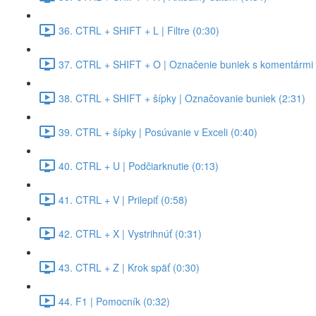
36. CTRL + SHIFT + L | Filtre (0:30)
37. CTRL + SHIFT + O | Označenie buniek s komentármi 
38. CTRL + SHIFT + šípky | Označovanie buniek (2:31)
39. CTRL + šípky | Posúvanie v Exceli (0:40)
40. CTRL + U | Podčiarknutie (0:13)
41. CTRL + V | Prilepiť (0:58)
42. CTRL + X | Vystrihnúť (0:31)
43. CTRL + Z | Krok späť (0:30)
44. F1 | Pomocník (0:32)