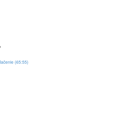
?
tlačenie (65:55)