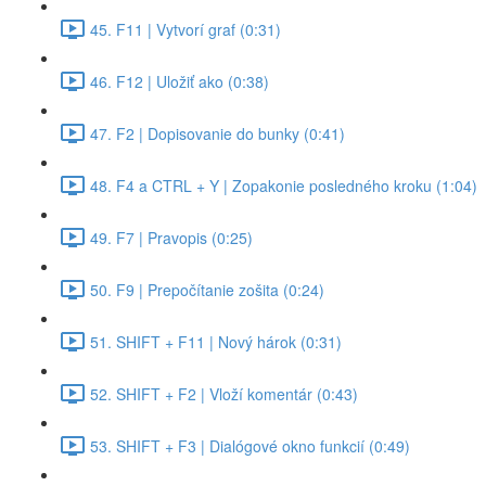
45. F11 | Vytvorí graf (0:31)
46. F12 | Uložiť ako (0:38)
47. F2 | Dopisovanie do bunky (0:41)
48. F4 a CTRL + Y | Zopakonie posledného kroku (1:04)
49. F7 | Pravopis (0:25)
50. F9 | Prepočítanie zošita (0:24)
51. SHIFT + F11 | Nový hárok (0:31)
52. SHIFT + F2 | Vloží komentár (0:43)
53. SHIFT + F3 | Dialógové okno funkcií (0:49)