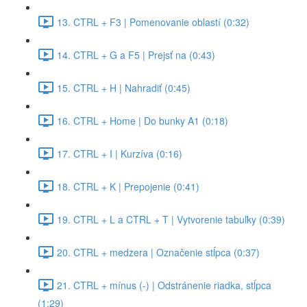
13. CTRL + F3 | Pomenovanie oblastí (0:32)
14. CTRL + G a F5 | Prejsť na (0:43)
15. CTRL + H | Nahradiť (0:45)
16. CTRL + Home | Do bunky A1 (0:18)
17. CTRL + I | Kurzíva (0:16)
18. CTRL + K | Prepojenie (0:41)
19. CTRL + L a CTRL + T | Vytvorenie tabuľky (0:39)
20. CTRL + medzera | Označenie stĺpca (0:37)
21. CTRL + mínus (-) | Odstránenie riadka, stĺpca
(1:29)