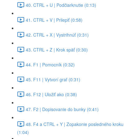
40. CTRL + U | Podčiarknutie (0:13)
41. CTRL + V | Prilepiť (0:58)
42. CTRL + X | Vystrihnúť (0:31)
43. CTRL + Z | Krok späť (0:30)
44. F1 | Pomocník (0:32)
45. F11 | Vytvorí graf (0:31)
46. F12 | Uložiť ako (0:38)
47. F2 | Dopisovanie do bunky (0:41)
48. F4 a CTRL + Y | Zopakonie posledného kroku
(1:04)