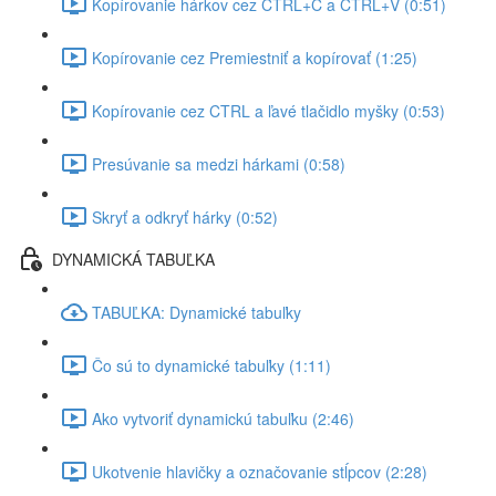
Kopírovanie hárkov cez CTRL+C a CTRL+V (0:51)
Kopírovanie cez Premiestniť a kopírovať (1:25)
Kopírovanie cez CTRL a ľavé tlačidlo myšky (0:53)
Presúvanie sa medzi hárkami (0:58)
Skryť a odkryť hárky (0:52)
DYNAMICKÁ TABUĽKA
TABUĽKA: Dynamické tabuľky
Čo sú to dynamické tabuľky (1:11)
Ako vytvoriť dynamickú tabuľku (2:46)
Ukotvenie hlavičky a označovanie stĺpcov (2:28)