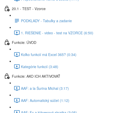
20.1 - TEST - Vzorce
PODKLADY - Tabuľky a zadanie
1. RIEŠENIE - video - test na VZORCE (6:50)
Funkcie: ÚVOD
Koľko funkcií má Excel 365? (0:34)
Kategórie funkcií (3:48)
Funkcie: AKO ICH AKTIVOVAŤ
AAF: a la Šurina Michal (3:17)
AAF: Automatický súčet (1:12)
AAF: Fx a klávesová skratka (3:05)