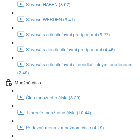
Sloveso HABEN (3:07)
Sloveso WERDEN (6:41)
Slovesá s odlučiteľnými predponami (6:27)
Slovesá s neodlučiteľnými predponami (4:46)
Slovesá s odlučiteľnými aj neodlučiteľnými predponami
(2:49)
Množné číslo
Člen množného čísla (3:29)
Tvorenie množného čísla (10:44)
Prídavné mená v množnom čísle (4:19)