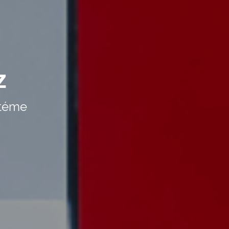
z
stéme