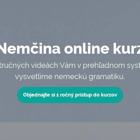
Nemčina online kur
tručných videách Vám v prehľadnom sy
vysvetlíme nemeckú gramatiku.
Objednajte si 1 ročný prístup do kurzov