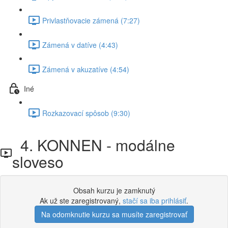
Privlastňovacie zámená (7:27)
Zámená v datíve (4:43)
Zámená v akuzatíve (4:54)
Iné
Rozkazovací spôsob (9:30)
4. KONNEN - modálne
sloveso
Obsah kurzu je zamknutý
Ak už ste zaregistrovaný,
stačí sa iba prihlásiť
.
Na odomknutie kurzu sa musíte zaregistrovať