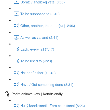
Dôraz v anglickej vete (3:03)
To be supposed to (6:40)
Other, another, the other(s) (12:06)
As well as vs. and (2:41)
Each, every, all (7:17)
To be used to (4:23)
Neither / either (13:40)
Have / Get something done (8:31)
Podmienkové vety | Kondicionály
Nultý kondicionál | Zero conditional (5:26)