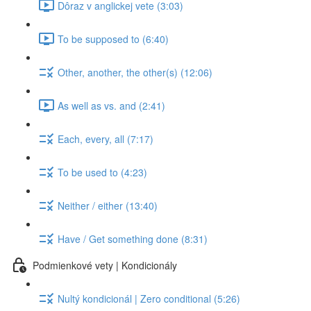
Dôraz v anglickej vete (3:03)
To be supposed to (6:40)
Other, another, the other(s) (12:06)
As well as vs. and (2:41)
Each, every, all (7:17)
To be used to (4:23)
Neither / either (13:40)
Have / Get something done (8:31)
Podmienkové vety | Kondicionály
Nultý kondicionál | Zero conditional (5:26)