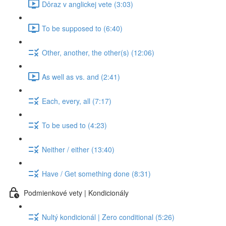
Dôraz v anglickej vete (3:03)
To be supposed to (6:40)
Other, another, the other(s) (12:06)
As well as vs. and (2:41)
Each, every, all (7:17)
To be used to (4:23)
Neither / either (13:40)
Have / Get something done (8:31)
Podmienkové vety | Kondicionály
Nultý kondicionál | Zero conditional (5:26)