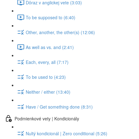
Dôraz v anglickej vete (3:03)
To be supposed to (6:40)
Other, another, the other(s) (12:06)
As well as vs. and (2:41)
Each, every, all (7:17)
To be used to (4:23)
Neither / either (13:40)
Have / Get something done (8:31)
Podmienkové vety | Kondicionály
Nultý kondicionál | Zero conditional (5:26)