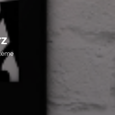
rz
stéme