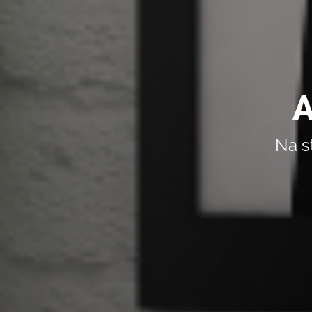
A
Na s