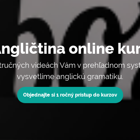
ngličtina online ku
tručných videách Vám v prehľadnom sy
vysvetlíme anglickú gramatiku.
Objednajte si 1 ročný prístup do kurzov