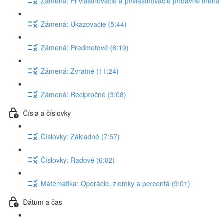
Zámená: Privlasťňovacie a privlastňovacie prídavné mená
Zámená: Ukazovacie (5:44)
Zámená: Predmetové (8:19)
Zámená: Zvratné (11:24)
Zámená: Recipročné (3:08)
Čísla a číslovky
Číslovky: Základné (7:57)
Číslovky: Radové (6:02)
Matematika: Operácie, zlomky a percentá (9:01)
Dátum a čas