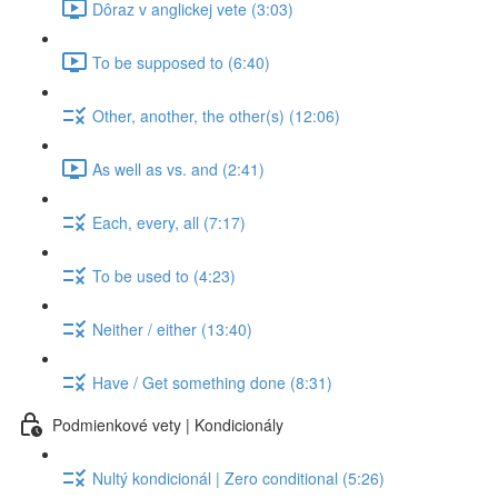
Dôraz v anglickej vete (3:03)
To be supposed to (6:40)
Other, another, the other(s) (12:06)
As well as vs. and (2:41)
Each, every, all (7:17)
To be used to (4:23)
Neither / either (13:40)
Have / Get something done (8:31)
Podmienkové vety | Kondicionály
Nultý kondicionál | Zero conditional (5:26)