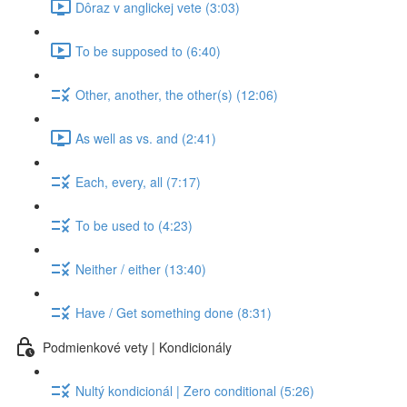
Dôraz v anglickej vete (3:03)
To be supposed to (6:40)
Other, another, the other(s) (12:06)
As well as vs. and (2:41)
Each, every, all (7:17)
To be used to (4:23)
Neither / either (13:40)
Have / Get something done (8:31)
Podmienkové vety | Kondicionály
Nultý kondicionál | Zero conditional (5:26)