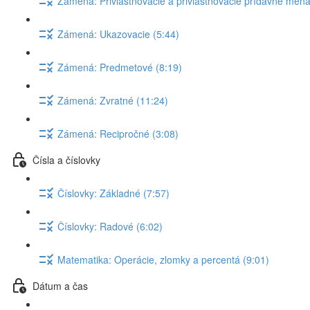
Zámená: Privlasťňovacie a privlastňovacie prídavné mená
Zámená: Ukazovacie (5:44)
Zámená: Predmetové (8:19)
Zámená: Zvratné (11:24)
Zámená: Recipročné (3:08)
Čísla a číslovky
Číslovky: Základné (7:57)
Číslovky: Radové (6:02)
Matematika: Operácie, zlomky a percentá (9:01)
Dátum a čas