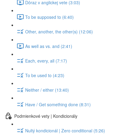
Dôraz v anglickej vete (3:03)
To be supposed to (6:40)
Other, another, the other(s) (12:06)
As well as vs. and (2:41)
Each, every, all (7:17)
To be used to (4:23)
Neither / either (13:40)
Have / Get something done (8:31)
Podmienkové vety | Kondicionály
Nultý kondicionál | Zero conditional (5:26)