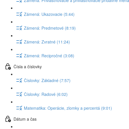
Zámená: Privlasťňovacie a privlastňovacie prídavné mená
Zámená: Ukazovacie (5:44)
Zámená: Predmetové (8:19)
Zámená: Zvratné (11:24)
Zámená: Recipročné (3:08)
Čísla a číslovky
Číslovky: Základné (7:57)
Číslovky: Radové (6:02)
Matematika: Operácie, zlomky a percentá (9:01)
Dátum a čas