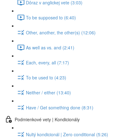
Dôraz v anglickej vete (3:03)
To be supposed to (6:40)
Other, another, the other(s) (12:06)
As well as vs. and (2:41)
Each, every, all (7:17)
To be used to (4:23)
Neither / either (13:40)
Have / Get something done (8:31)
Podmienkové vety | Kondicionály
Nultý kondicionál | Zero conditional (5:26)