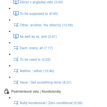
Dôraz v anglickej vete (3:03)
To be supposed to (6:40)
Other, another, the other(s) (12:06)
As well as vs. and (2:41)
Each, every, all (7:17)
To be used to (4:23)
Neither / either (13:40)
Have / Get something done (8:31)
Podmienkové vety | Kondicionály
Nultý kondicionál | Zero conditional (5:26)