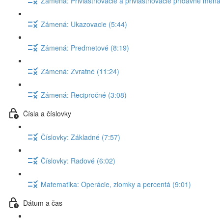
Zámená: Privlasťňovacie a privlastňovacie prídavné mená
Zámená: Ukazovacie (5:44)
Zámená: Predmetové (8:19)
Zámená: Zvratné (11:24)
Zámená: Recipročné (3:08)
Čísla a číslovky
Číslovky: Základné (7:57)
Číslovky: Radové (6:02)
Matematika: Operácie, zlomky a percentá (9:01)
Dátum a čas