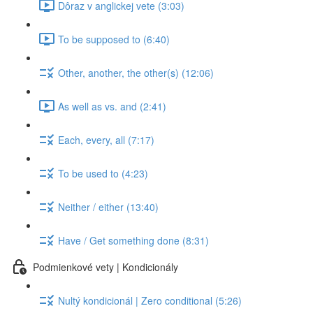
Dôraz v anglickej vete (3:03)
To be supposed to (6:40)
Other, another, the other(s) (12:06)
As well as vs. and (2:41)
Each, every, all (7:17)
To be used to (4:23)
Neither / either (13:40)
Have / Get something done (8:31)
Podmienkové vety | Kondicionály
Nultý kondicionál | Zero conditional (5:26)