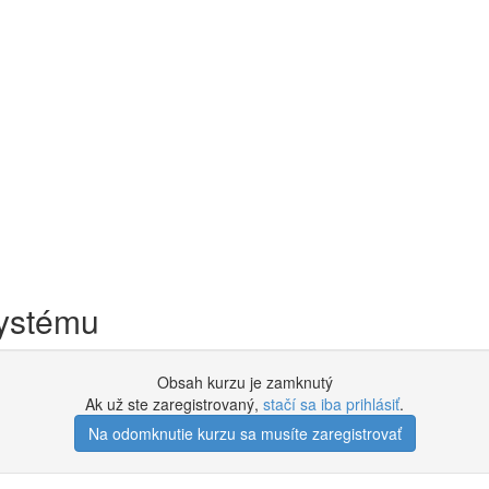
ystému
Obsah kurzu je zamknutý
Ak už ste zaregistrovaný,
stačí sa iba prihlásiť
.
Na odomknutie kurzu sa musíte zaregistrovať