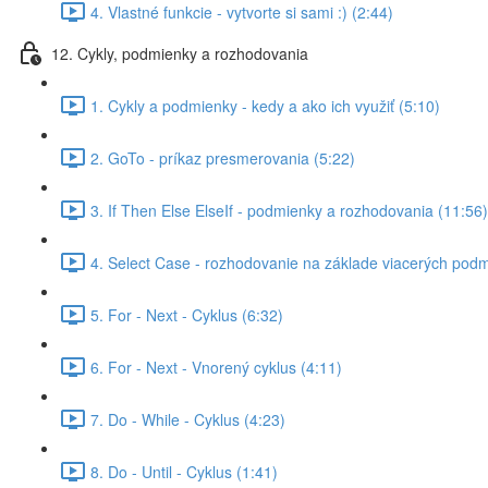
4. Vlastné funkcie - vytvorte si sami :) (2:44)
12. Cykly, podmienky a rozhodovania
1. Cykly a podmienky - kedy a ako ich využiť (5:10)
2. GoTo - príkaz presmerovania (5:22)
3. If Then Else ElseIf - podmienky a rozhodovania (11:56)
4. Select Case - rozhodovanie na základe viacerých podm
5. For - Next - Cyklus (6:32)
6. For - Next - Vnorený cyklus (4:11)
7. Do - While - Cyklus (4:23)
8. Do - Until - Cyklus (1:41)