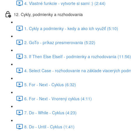
4. Vlastné funkcie - vytvorte si sami :) (2:44)
12. Cykly, podmienky a rozhodovania
1. Cykly a podmienky - kedy a ako ich využiť (5:10)
2. GoTo - príkaz presmerovania (5:22)
3. If Then Else ElseIf - podmienky a rozhodovania (11:56)
4. Select Case - rozhodovanie na základe viacerých podm
5. For - Next - Cyklus (6:32)
6. For - Next - Vnorený cyklus (4:11)
7. Do - While - Cyklus (4:23)
8. Do - Until - Cyklus (1:41)