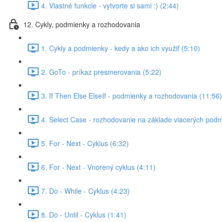
4. Vlastné funkcie - vytvorte si sami :) (2:44)
12. Cykly, podmienky a rozhodovania
1. Cykly a podmienky - kedy a ako ich využiť (5:10)
2. GoTo - príkaz presmerovania (5:22)
3. If Then Else ElseIf - podmienky a rozhodovania (11:56)
4. Select Case - rozhodovanie na základe viacerých podm
5. For - Next - Cyklus (6:32)
6. For - Next - Vnorený cyklus (4:11)
7. Do - While - Cyklus (4:23)
8. Do - Until - Cyklus (1:41)