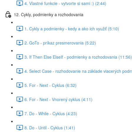
4. Vlastné funkcie - vytvorte si sami :) (2:44)
12. Cykly, podmienky a rozhodovania
1. Cykly a podmienky - kedy a ako ich využiť (5:10)
2. GoTo - príkaz presmerovania (5:22)
3. If Then Else ElseIf - podmienky a rozhodovania (11:56)
4. Select Case - rozhodovanie na základe viacerých podm
5. For - Next - Cyklus (6:32)
6. For - Next - Vnorený cyklus (4:11)
7. Do - While - Cyklus (4:23)
8. Do - Until - Cyklus (1:41)