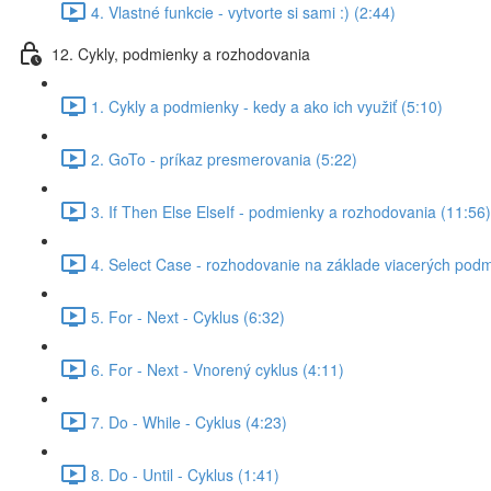
4. Vlastné funkcie - vytvorte si sami :) (2:44)
12. Cykly, podmienky a rozhodovania
1. Cykly a podmienky - kedy a ako ich využiť (5:10)
2. GoTo - príkaz presmerovania (5:22)
3. If Then Else ElseIf - podmienky a rozhodovania (11:56)
4. Select Case - rozhodovanie na základe viacerých podm
5. For - Next - Cyklus (6:32)
6. For - Next - Vnorený cyklus (4:11)
7. Do - While - Cyklus (4:23)
8. Do - Until - Cyklus (1:41)