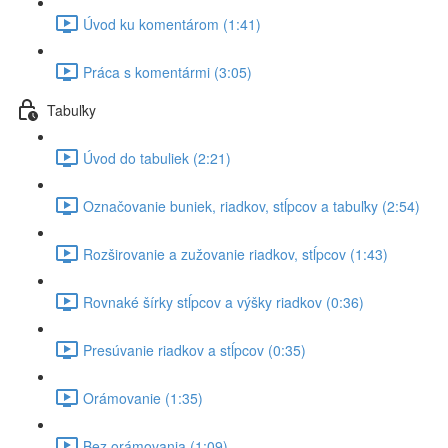
Úvod ku komentárom (1:41)
Práca s komentármi (3:05)
Tabuľky
Úvod do tabuliek (2:21)
Označovanie buniek, riadkov, stĺpcov a tabuľky (2:54)
Rozširovanie a zužovanie riadkov, stĺpcov (1:43)
Rovnaké šírky stĺpcov a výšky riadkov (0:36)
Presúvanie riadkov a stĺpcov (0:35)
Orámovanie (1:35)
Bez orámovania (1:09)