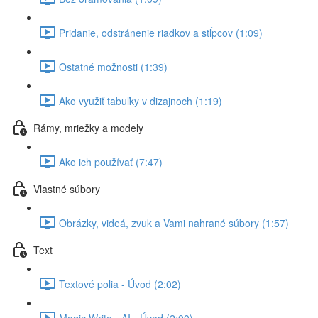
Pridanie, odstránenie riadkov a stĺpcov (1:09)
Ostatné možnosti (1:39)
Ako využiť tabuľky v dizajnoch (1:19)
Rámy, mriežky a modely
Ako ich používať (7:47)
Vlastné súbory
Obrázky, videá, zvuk a Vami nahrané súbory (1:57)
Text
Textové polia - Úvod (2:02)
Magic Write - AI - Úvod (2:00)